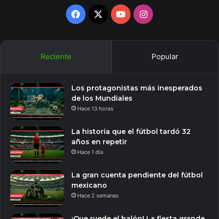
Facebook
X
YouTube
Instagram
Reciente
Popular
Los protagonistas más inesperados
de los Mundiales
Hace 13 horas
La historia que el fútbol tardó 32
años en repetir
Hace 1 día
La gran cuenta pendiente del fútbol
mexicano
Hace 2 semanas
¡Que ruede el balón! La fiesta grande