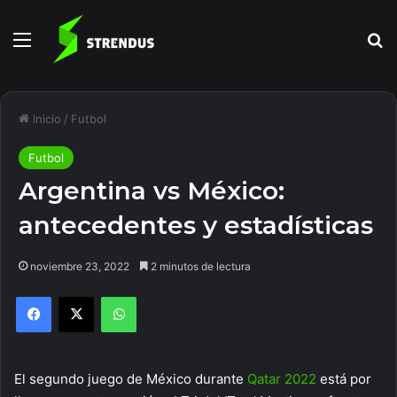
Menú
B
Inicio
/
Futbol
Futbol
Argentina vs México:
antecedentes y estadísticas
noviembre 23, 2022
2 minutos de lectura
Facebook
X
WhatsApp
El segundo juego de México durante
Qatar 2022
está por