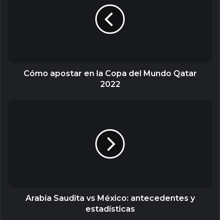
la
Copa
del
Mundo
Qatar
2022
Cómo apostar en la Copa del Mundo Qatar
2022
Arabia
Saudita
vs
México:
antecedentes
y
estadísticas
Arabia Saudita vs México: antecedentes y
estadísticas