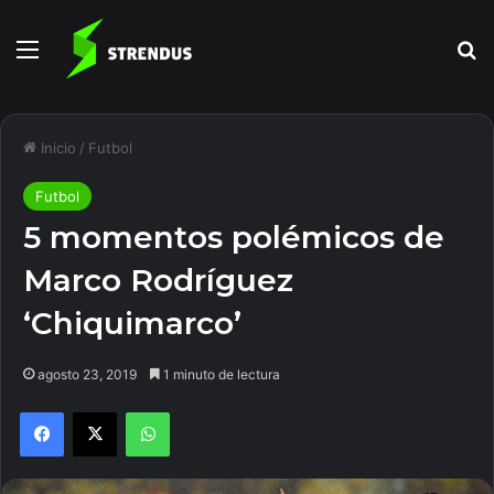
Menú
B
Inicio
/
Futbol
Futbol
5 momentos polémicos de
Marco Rodríguez
‘Chiquimarco’
agosto 23, 2019
1 minuto de lectura
Facebook
X
WhatsApp