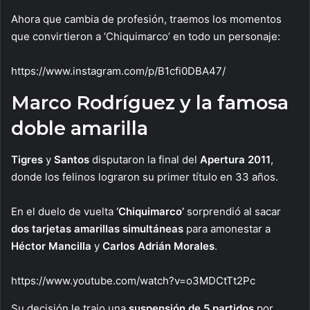
Ahora que cambia de profesión, traemos los momentos
que convirtieron a ‘Chiquimarco’ en todo un personaje:
https://www.instagram.com/p/B1cfi0DBA47/
Marco Rodríguez y la famosa
doble amarilla
Tigres
y
Santos
disputaron la final del
Apertura 2011
,
donde los felinos lograron su primer título en 33 años.
En el duelo de vuelta
‘Chiquimarco’
sorprendió al sacar
dos tarjetas amarillas simultáneas
para amonestar a
Héctor Mancilla
y
Carlos Adrián Morales
.
https://www.youtube.com/watch?v=o3MDCtTt2Pc
Su decisión le trajo una
suspensión de 5 partidos
por