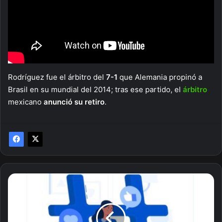
Rodríguez fue el árbitro del
7-1
que Alemania propinó a
Brasil en su mundial del 2014; tras ese partido, el
árbitro
mexicano
anunció su retiro
.
Todo
lo
que
debes
saber