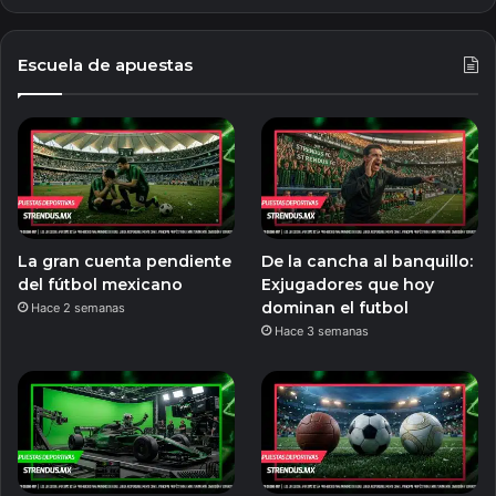
Escuela de apuestas
La gran cuenta pendiente
De la cancha al banquillo:
del fútbol mexicano
Exjugadores que hoy
dominan el futbol
Hace 2 semanas
Hace 3 semanas