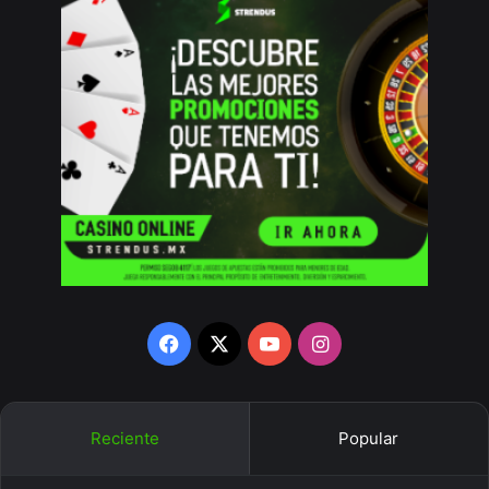
Facebook
X
YouTube
Instagram
Reciente
Popular