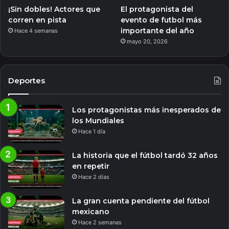
¡Sin dobles! Actores que
El protagonista del
corren en pista
evento de futbol más
importante del año
Hace 4 semanas
mayo 20, 2026
Deportes
Los protagonistas más inesperados de
los Mundiales
Hace 1 día
La historia que el fútbol tardó 32 años
en repetir
Hace 2 días
La gran cuenta pendiente del fútbol
mexicano
Hace 2 semanas