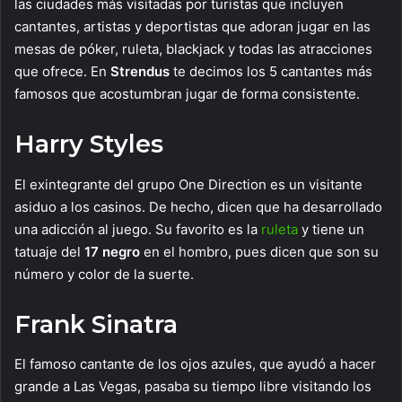
las ciudades más visitadas por turistas que incluyen
cantantes, artistas y deportistas que adoran jugar en las
mesas de póker, ruleta, blackjack y todas las atracciones
que ofrece. En
Strendus
te decimos los 5 cantantes más
famosos que acostumbran jugar de forma consistente.
Harry Styles
El exintegrante del grupo One Direction es un visitante
asiduo a los casinos. De hecho, dicen que ha desarrollado
una adicción al juego. Su favorito es la
ruleta
y tiene un
tatuaje del
17 negro
en el hombro, pues dicen que son su
número y color de la suerte.
Frank Sinatra
El famoso cantante de los ojos azules, que ayudó a hacer
grande a Las Vegas, pasaba su tiempo libre visitando los