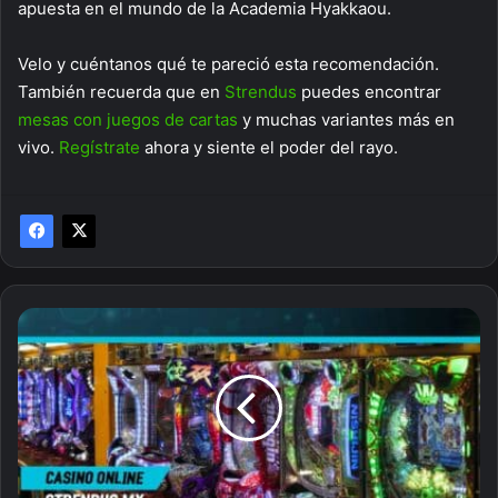
apuesta en el mundo de la Academia Hyakkaou.
Velo y cuéntanos qué te pareció esta recomendación.
También recuerda que en
Strendus
puedes encontrar
mesas con juegos de cartas
y muchas variantes más en
vivo.
Regístrate
ahora y siente el poder del rayo.
Pachinko,
el
juego
de
azar
que
debes
conocer