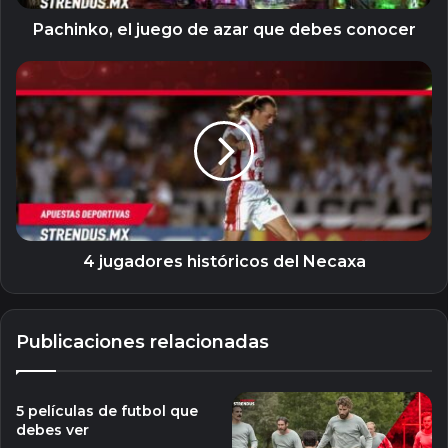
Pachinko, el juego de azar que debes conocer
4
jugadores
históricos
del
Necaxa
4 jugadores históricos del Necaxa
Publicaciones relacionadas
5 películas de futbol que
debes ver