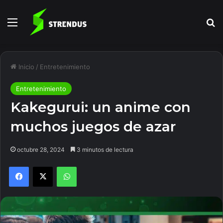
Menú
B
Inicio
/
Entretenimiento
Entretenimiento
Kakegurui: un anime con
muchos juegos de azar
octubre 28, 2024
3 minutos de lectura
Facebook
X
WhatsApp