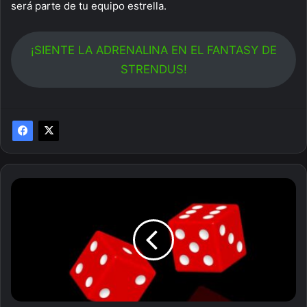
será parte de tu equipo estrella.
¡SIENTE LA ADRENALINA EN EL FANTASY DE
STRENDUS!
Fácil
y
divertido:
así
se
juega
Craps