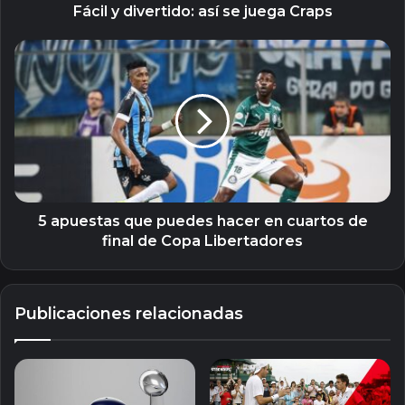
Fácil y divertido: así se juega Craps
5
apuestas
que
puedes
hacer
en
cuartos
de
final
de
5 apuestas que puedes hacer en cuartos de
Copa
final de Copa Libertadores
Libertadores
Publicaciones relacionadas