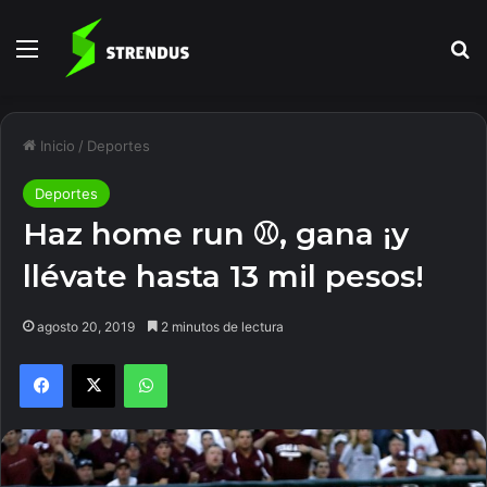
Menú
B
Inicio
/
Deportes
Deportes
Haz home run ⚾️, gana ¡y
llévate hasta 13 mil pesos!
agosto 20, 2019
2 minutos de lectura
Facebook
X
WhatsApp