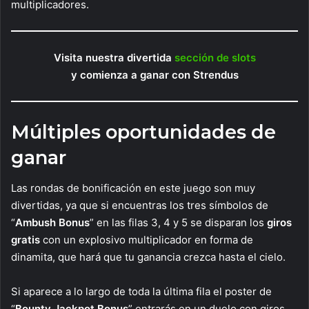
multiplicadores.
Visita nuestra divertida
sección de slots
y comienza a ganar con Strendus
Múltiples oportunidades de
ganar
Las rondas de bonificación en este juego son muy
divertidas, ya que si encuentras los tres símbolos de
“
Ambush Bonus
” en las filas 3, 4 y 5 se disparan los
giros
gratis
con un explosivo multiplicador en forma de
dinamita, que hará que tu ganancia crezca hasta el cielo.
Si aparece a lo largo de toda la última fila el poster de
“
Bounty Jackpot Bonus
” entrarás en un duelo con giros