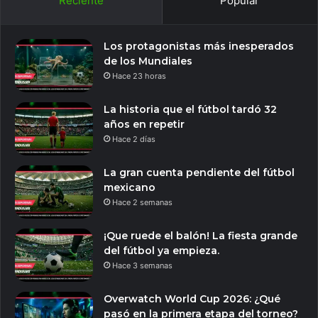
Reciente
Popular
Los protagonistas más inesperados
de los Mundiales
Hace 23 horas
La historia que el fútbol tardó 32
años en repetir
Hace 2 días
La gran cuenta pendiente del fútbol
mexicano
Hace 2 semanas
¡Que ruede el balón! La fiesta grande
del fútbol ya empieza.
Hace 3 semanas
Overwatch World Cup 2026: ¿Qué
pasó en la primera etapa del torneo?