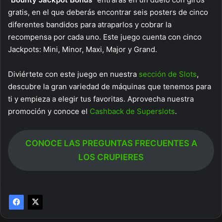
gratis, en el que deberás encontrar seis posters de cinco
diferentes bandidos para atraparlos y cobrar la
recompensa por cada uno. Este juego cuenta con cinco
Jackpots: Mini, Minor, Maxi, Major y Grand.
Diviértete con este juego en nuestra
sección de Slots
,
descubre la gran variedad de máquinas que tenemos para
ti y empieza a elegir tus favoritas. Aprovecha nuestra
promoción y conoce el
Cashback de Superslots
.
CONOCE LAS PREGUNTAS FRECUENTES A
LOS CRUPIERES