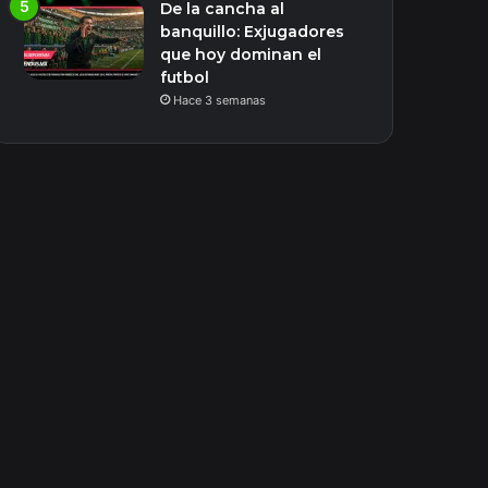
De la cancha al
banquillo: Exjugadores
que hoy dominan el
futbol
Hace 3 semanas