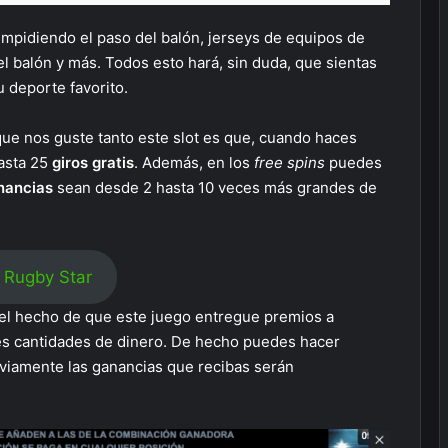
impidiendo el paso del balón, jerseys de equipos de
 el balón y más. Todos esto hará, sin duda, que sientas
 deporte favorito.
 que nos guste tanto este slot es que, cuando haces
asta 25
giros gratis
. Además, en los
free spins
puedes
nancias
sean desde 2 hasta 10 veces más grandes de
s Rugby Star
, el hecho de que este juego entregue premios a
es cantidades de dinero. De hecho puedes hacer
viamente las ganancias que recibas serán