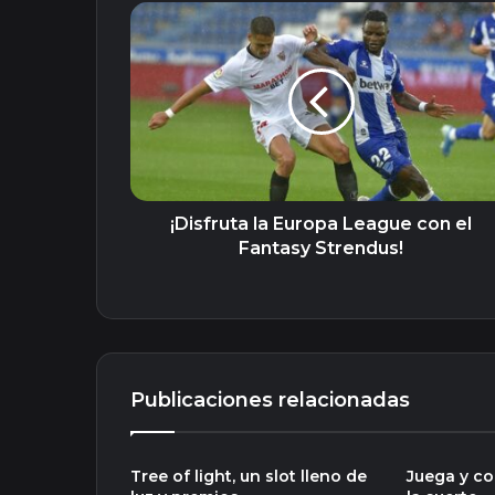
¡Disfruta
la
Europa
League
con
el
Fantasy
Strendus!
¡Disfruta la Europa League con el
Fantasy Strendus!
Publicaciones relacionadas
Tree of light, un slot lleno de
Juega y co