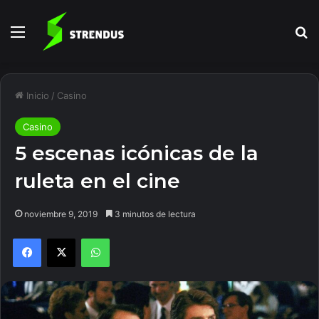
Menú
B
Inicio
/
Casino
Casino
5 escenas icónicas de la
ruleta en el cine
noviembre 9, 2019
3 minutos de lectura
Facebook
X
WhatsApp