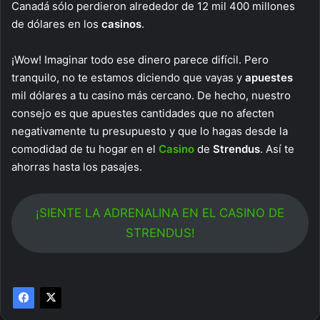
Canadá sólo perdieron alrededor de 12 mil 400 millones
de dólares en los
casinos
.
¡Wow! Imaginar todo ese dinero parece difícil. Pero
tranquilo, no te estamos diciendo que vayas y
apuestes
mil dólares a tu casino más cercano. De hecho, nuestro
consejo es que apuestes cantidades que no afecten
negativamente tu presupuesto y que lo hagas desde la
comodidad de tu hogar en el
Casino
de
Strendus
. Así te
ahorras hasta los pasajes.
¡SIENTE LA ADRENALINA EN EL CASINO DE
STRENDUS!