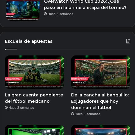
Overwatch World Cup 2026: ¿Qué
pasó en la primera etapa del torneo?
Hace 3 semanas
Escuela de apuestas
La gran cuenta pendiente
De la cancha al banquillo:
del fútbol mexicano
Exjugadores que hoy
dominan el futbol
Hace 2 semanas
Hace 3 semanas