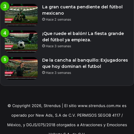
La gran cuenta pendiente del fútbol
mexicano
Hace 2 semanas
¡Que ruede el balón! La fiesta grande
del fútbol ya empieza.
Hace 3 semanas
De la cancha al banquillo: Exjugadores
que hoy dominan el futbol
Hace 3 semanas
© Copyright 2026, Strendus | El sitio www.strendus.com.mx es
operado por New Ads, S.A de C.V. PERMISOS SEGOB 4117 /
México, y DGJS/075/2018 otorgados a Atracciones y Emociones