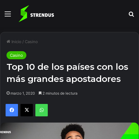
Menú
B
Inicio
/
Casino
Casino
Top 10 de los países con los
más grandes apostadores
marzo 1, 2020
2 minutos de lectura
Facebook
X
WhatsApp