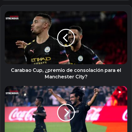
Carabao
Cup,
¿premio
de
consolación
para
el
Manchester
City?
Carabao Cup, ¿premio de consolación para el
Manchester City?
Carlos
Vela,
'crack'
también
para
las
polémicas