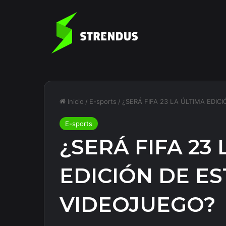
Inicio
/
E-sports
/
¿SERÁ FIFA 23 LA ÚLTIMA EDI
E-sports
¿SERÁ FIFA 23
EDICIÓN DE E
VIDEOJUEGO?