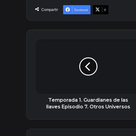
Compartir
Facebook
X
Temporada
1.
Guardianes
de
las
llaves
Episodio
7.
Otros
Universos
Temporada 1. Guardianes de las
llaves Episodio 7. Otros Universos