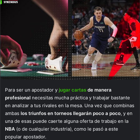
Para ser un apostador y
jugar cartas
de manera
profesional
necesitas mucha práctica y trabajar bastante
en analizar a tus rivales en la mesa. Una vez que combinas
ambas
los triunfos en torneos llegarán poco a poco
, y en
una de esas puede caerte alguna oferta de trabajo en la
NBA
(o de cualquier industria), como le pasó a este
popular apostador.