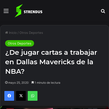
Menú
B
Inicio
/
Otros Deportes
Otros Deportes
¿De jugar cartas a trabajar
en Dallas Mavericks de la
NBA?
mayo 25, 2020
1 minuto de lectura
Facebook
X
WhatsApp