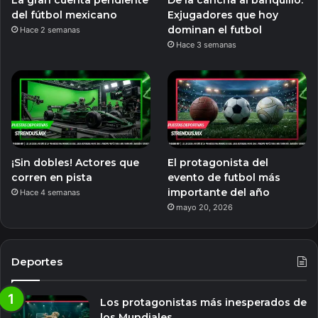
del fútbol mexicano
Exjugadores que hoy
dominan el futbol
Hace 2 semanas
Hace 3 semanas
¡Sin dobles! Actores que
El protagonista del
corren en pista
evento de futbol más
importante del año
Hace 4 semanas
mayo 20, 2026
Deportes
Los protagonistas más inesperados de
los Mundiales