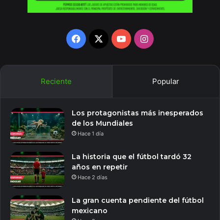
Facebook
X
YouTube
Instagram
Reciente
Popular
Los protagonistas más inesperados
de los Mundiales
Hace 1 día
La historia que el fútbol tardó 32
años en repetir
Hace 2 días
La gran cuenta pendiente del fútbol
mexicano