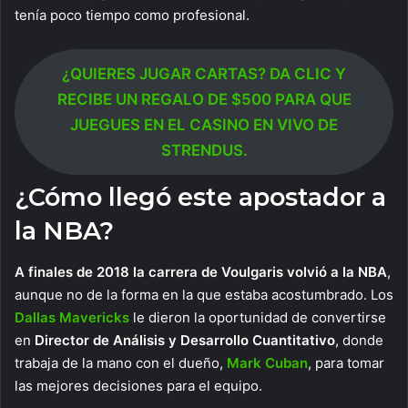
tenía poco tiempo como profesional.
¿QUIERES JUGAR CARTAS? DA CLIC Y
RECIBE UN REGALO DE $500 PARA QUE
JUEGUES EN EL CASINO EN VIVO DE
STRENDUS.
¿Cómo llegó este apostador a
la NBA?
A finales de 2018 la carrera de Voulgaris volvió a la NBA
,
aunque no de la forma en la que estaba acostumbrado. Los
Dallas Mavericks
le dieron la oportunidad de convertirse
en
Director de Análisis y Desarrollo Cuantitativo
, donde
trabaja de la mano con el dueño,
Mark Cuban
, para tomar
las mejores decisiones para el equipo.