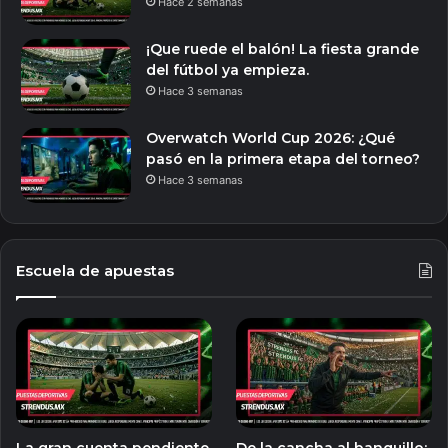
Hace 2 semanas
¡Que ruede el balón! La fiesta grande
del fútbol ya empieza.
Hace 3 semanas
Overwatch World Cup 2026: ¿Qué
pasó en la primera etapa del torneo?
Hace 3 semanas
Escuela de apuestas
La gran cuenta pendiente
De la cancha al banquillo: