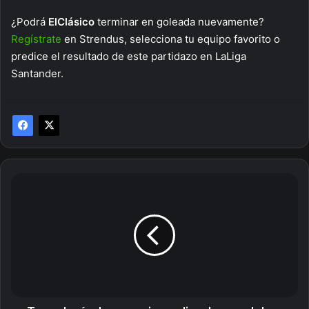
¿Podrá
ElClásico
terminar en goleada nuevamente?
Regístrate
en Strendus, selecciona tu equipo favorito o
predice el resultado de este partidazo en LaLiga
Santander.
Tecnología
de
un
casino
online:
lo
que
debes
saber