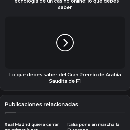
Tecnología de un casino online: lo que debes
saber
Lo
que
debes
saber
del
Gran
Premio
de
Arabia
Saudita
Lo que debes saber del Gran Premio de Arabia
de
Saudita de F1
F1
Publicaciones relacionadas
Real Madrid quiere cerrar
Italia pone en marcha la