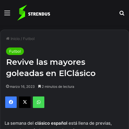
Menú
B
Inicio
/
Futbol
Futbol
Revive las mayores
goleadas en ElClásico
marzo 16, 2023
2 minutos de lectura
Facebook
X
WhatsApp
La semana del
clásico español
está llena de previas,