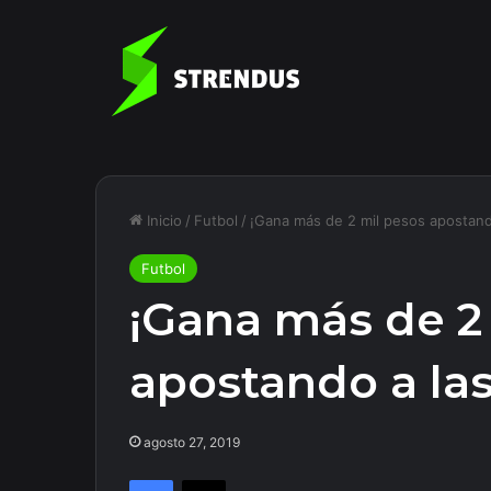
Inicio
/
Futbol
/
¡Gana más de 2 mil pesos apostand
Futbol
¡Gana más de 2
apostando a las
agosto 27, 2019
Facebook
X