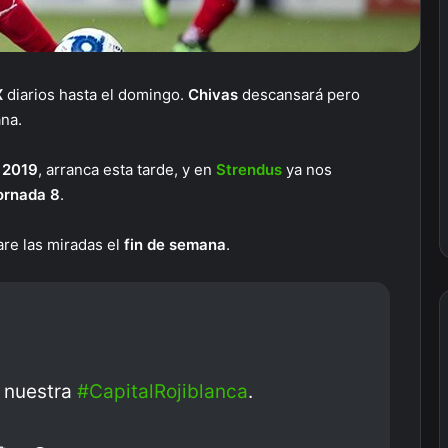
X
diarios hasta el domingo.
Chivas
descansará pero
na.
 2019
, arranca esta tarde, y en
Strendus
ya nos
ornada 8
.
are las miradas el
fin de semana
.
 nuestra
#CapitalRojiblanca
.