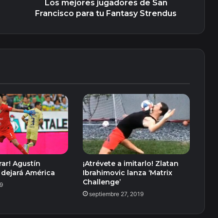
Strendus
Los mejores jugadores de San
Francisco para tu Fantasy Strendus
orar! Agustín
¡Atrévete a imitarlo! Zlatan
 dejará América
Ibrahimovic lanza ‘Matrix
Challenge’
19
septiembre 27, 2019