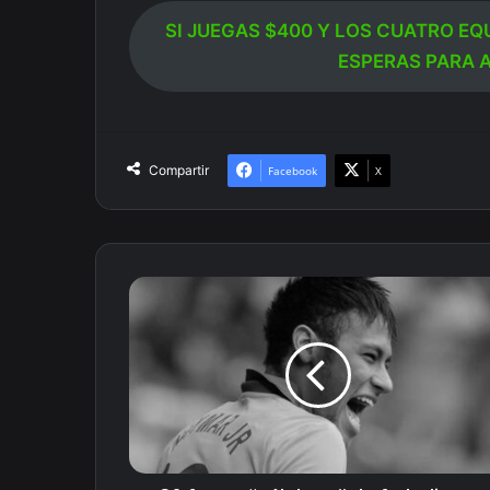
SI JUEGAS $400 Y LOS CUATRO EQ
ESPERAS PARA 
Compartir
Facebook
X
20
frases
“célebres”
de
futbolistas