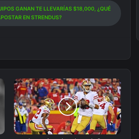
UIPOS GANAN TE LLEVARÍAS $18,000, ¿QUÉ
APOSTAR EN STRENDUS?
Los
mejores
jugadores
de
San
Francisco
para
tu
Fantasy