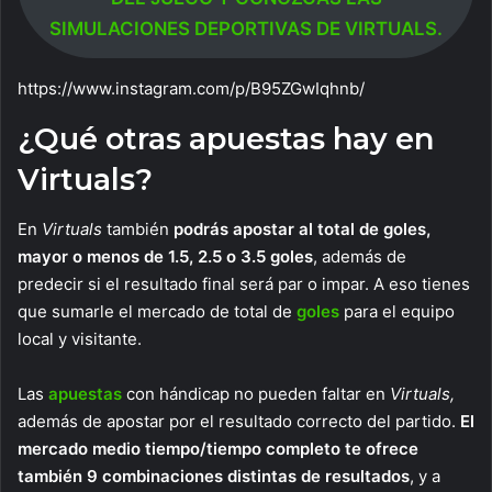
SIMULACIONES DEPORTIVAS DE VIRTUALS.
https://www.instagram.com/p/B95ZGwIqhnb/
¿Qué otras apuestas hay en
Virtuals?
En
Virtuals
también
podrás apostar al total de goles,
mayor o menos de 1.5, 2.5 o 3.5 goles
, además de
predecir si el resultado final será par o impar. A eso tienes
que sumarle el mercado de total de
goles
para el equipo
local y visitante.
Las
apuestas
con hándicap no pueden faltar en
Virtuals,
además de apostar por el resultado correcto del partido.
El
mercado medio tiempo/tiempo completo te ofrece
también 9 combinaciones distintas de resultados
, y a