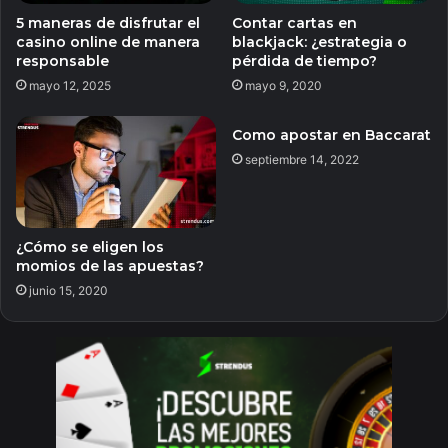
5 maneras de disfrutar el
Contar cartas en
casino online de manera
blackjack: ¿estrategia o
responsable
pérdida de tiempo?
mayo 12, 2025
mayo 9, 2020
Como apostar en Baccarat
septiembre 14, 2022
¿Cómo se eligen los
momios de las apuestas?
junio 15, 2020