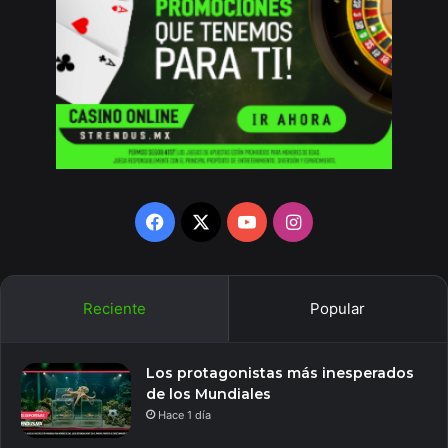
Facebook
X
YouTube
Instagram
Reciente
Popular
Los protagonistas más inesperados
de los Mundiales
Hace 1 día