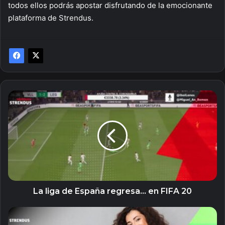
todos ellos podrás apostar disfrutando de la emocionante
plataforma de Strendus.
La
liga
de
España
regresa…
en
FIFA
20
La liga de España regresa… en FIFA 20
¡No
te