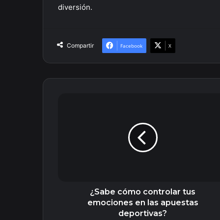
diversión.
Compartir
Facebook
X
¿Sabe
cómo
controlar
tus
emociones
en
las
apuestas
deportivas?
¿Sabe cómo controlar tus
emociones en las apuestas
deportivas?