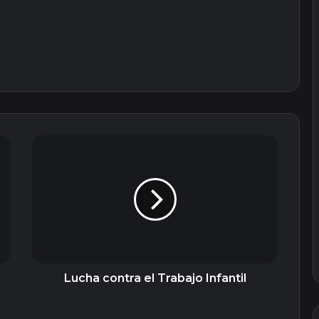
Lucha
contra
el
Trabajo
Infantil
Lucha contra el Trabajo Infantil