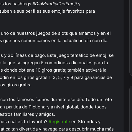
os los hashtags
#DiaMundialDelEmoji
y
suben a sus perfiles sus emojis favoritos para
s
uno de nuestros juegos de slots que amamos y en el
s que nos comunicamos en la actualidad día con día.
 y 30 líneas de pago. Este juego temático de emoji se
en la que se agregan 5 comodines adicionales para tu
s donde obtiene 10 giros gratis; también activará la
ín en los giros gratis 1, 3, 5, 7 y 9 para ganancias de
s giros gratis.
 con los famosos íconos durante ese día. Todo un reto
an partida de Pictionary a nivel global, donde todos
estros familiares y amigos.
bes cual es tu favorito?
Regístrate
en Strendus y
ática tan divertida y navega para descubrir mucha más