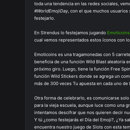
toda una tendencia en las redes sociales, vem
#WorldEmojiDay
, con el que muchos usuarios 
festejarlo.
En Strendus lo festejamos jugando
Emoticoin
cual vemos representados estos íconos con lo
Emoticoins es una tragamonedas con 5 carretes
beneficia de una función Wild Blast aleatoria 
próximo giro. Luego, tiene la función Free Spin
función Wild Stickers donde se agrega un comod
más de 300 veces Tu apuesta en cada uno de lo
Otra forma de celebrarlo, es comunicarse solo
para la vieja escuela, aunque luce como una gr
intentamos descifrar que nos quieren decir nu
Y tú ¿como festejarás el Día del Emoji?, ¿Ya sa
encuentra nuestro juego de Slots con esta tem