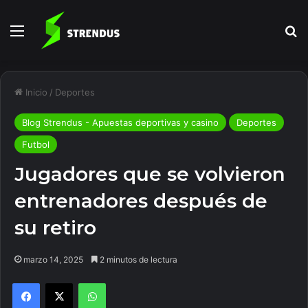
Menú
B
Inicio
/
Deportes
Blog Strendus - Apuestas deportivas y casino
Deportes
Futbol
Jugadores que se volvieron
entrenadores después de
su retiro
marzo 14, 2025
2 minutos de lectura
Facebook
X
WhatsApp