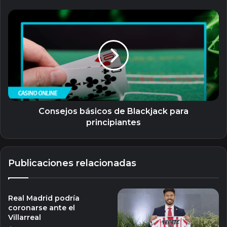
esto!
Consejos
básicos
de
Blackjack
para
principiantes
Consejos básicos de Blackjack para
principiantes
Publicaciones relacionadas
Real Madrid podría
coronarse ante el
Villarreal