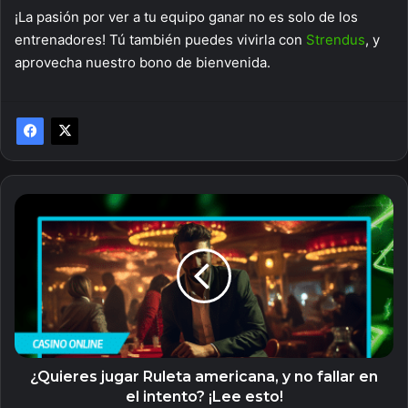
¡La pasión por ver a tu equipo ganar no es solo de los
entrenadores! Tú también puedes vivirla con
Strendus
, y
aprovecha nuestro bono de bienvenida.
¿Quieres
jugar
Ruleta
americana,
y
no
fallar
en
el
intento?
¿Quieres jugar Ruleta americana, y no fallar en
¡Lee
el intento? ¡Lee esto!