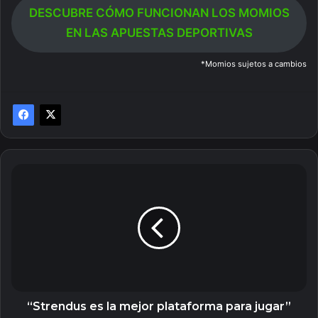
DESCUBRE CÓMO FUNCIONAN LOS MOMIOS
EN LAS APUESTAS DEPORTIVAS
*Momios sujetos a cambios
“Strendus
es
la
mejor
plataforma
para
jugar”
“Strendus es la mejor plataforma para jugar”