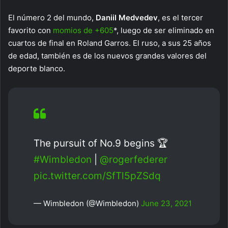
El número 2 del mundo,
Daniil Medvedev
, es el tercer
favorito con
momios de +605
*, luego de ser eliminado en
cuartos de final en Roland Garros. El ruso, a sus 25 años
de edad, también es de los nuevos grandes valores del
deporte blanco.
The pursuit of No.9 begins 🏆
#Wimbledon
|
@rogerfederer
pic.twitter.com/SfTl5pZSdq
— Wimbledon (@Wimbledon)
June 23, 2021