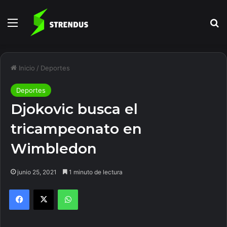
Menú
B
Inicio
/
Deportes
Deportes
Djokovic busca el
tricampeonato en
Wimbledon
junio 25, 2021
1 minuto de lectura
Facebook
X
WhatsApp