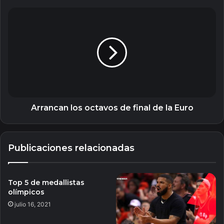
Arrancan
los
octavos
de
final
de
la
Euro
Arrancan los octavos de final de la Euro
Publicaciones relacionadas
Top 5 de medallistas
olímpicos
julio 16, 2021