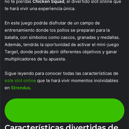
no te pierdas
Chicken Squad
, el divertido slot online que
te hará vivir una experiencia única.
En este juego podrás disfrutar de un campo de
entrenamiento donde los pollos se preparan para la
batalla, con símbolos como cascos, granadas y medallas.
Además, tendrás la oportunidad de activar el mini-juego
Target, donde podrás abrir diferentes objetivos y ganar
multiplicadores de tu apuesta.
Sigue leyendo para conocer todas las características de
este slot online
que te hará vivir momentos inolvidables
en
Strendus
.
Da clic y recibe un bono para empezar a
jugar en el casino online de Strendus
Características divertidas de