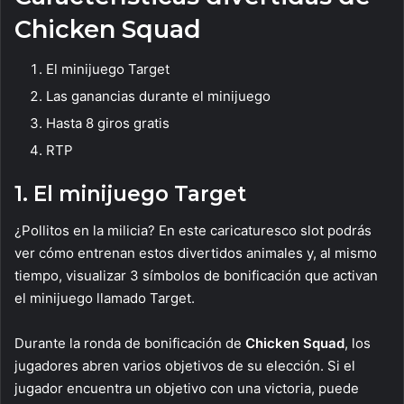
Chicken Squad
El minijuego Target
Las ganancias durante el minijuego
Hasta 8 giros gratis
RTP
1. El minijuego Target
¿Pollitos en la milicia? En este caricaturesco slot podrás
ver cómo entrenan estos divertidos animales y, al mismo
tiempo, visualizar 3 símbolos de bonificación que activan
el minijuego llamado Target.
Durante la ronda de bonificación de
Chicken Squad
, los
jugadores abren varios objetivos de su elección. Si el
jugador encuentra un objetivo con una victoria, puede