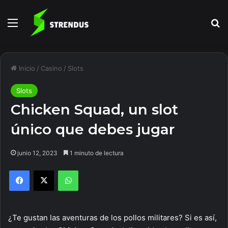
Menú
B
Inicio
/
Casino
/
Slots
Slots
Chicken Squad, un slot
único que debes jugar
junio 12, 2023
1 minuto de lectura
Facebook
X
WhatsApp
¿Te gustan las aventuras de los pollos militares? Si es así,