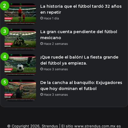
La historia que el fútbol tardó 32 años
en repetir
Hace 1 día
La gran cuenta pendiente del fútbol
mexicano
Hace 2 semanas
¡Que ruede el balón! La fiesta grande
del fútbol ya empieza.
Hace 3 semanas
De la cancha al banquillo: Exjugadores
que hoy dominan el futbol
Hace 3 semanas
© Copyright 2026, Strendus | El sitio www.strendus.com.mx es