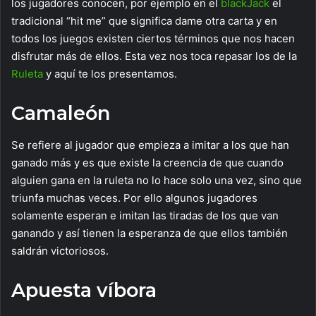
los jugadores conocen, por ejemplo en el
blackJack
el
tradicional “hit me” que significa dame otra carta y en
todos los juegos existen ciertos términos que nos hacen
disfrutar más de ellos. Esta vez nos toca repasar los de la
Ruleta
y aquí te los presentamos.
Camaleón
Se refiere al jugador que empieza a imitar a los que han
ganado más y es que existe la creencia de que cuando
alguien gana en la ruleta no lo hace solo una vez, sino que
triunfa muchas veces. Por ello algunos jugadores
solamente esperan e imitan las tiradas de los que van
ganando y así tienen la esperanza de que ellos también
saldrán victoriosos.
Apuesta víbora