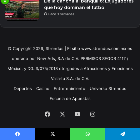
De la cancha al banquillo: Exjugadores
que hoy dominan el futbol
Hace 3 semanas
© Copyright 2026, Strendus | El sitio www.strendus.com.mx es
operado por New Ads, S.A de C.V. PERMISOS SEGOB 4117 /
México, y DGJS/075/2018 otorgados a Atracciones y Emociones
Vallarta S.A. de C.V.
Deportes
Casino
Entretenimiento
Universo Strendus
Escuela de Apuestas
Facebook
X
YouTube
Instagram