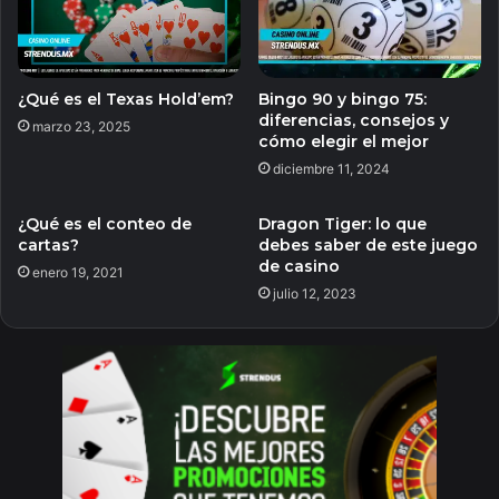
¿Qué es el Texas Hold’em?
Bingo 90 y bingo 75:
diferencias, consejos y
marzo 23, 2025
cómo elegir el mejor
diciembre 11, 2024
¿Qué es el conteo de
Dragon Tiger: lo que
cartas?
debes saber de este juego
de casino
enero 19, 2021
julio 12, 2023