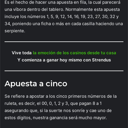
Es el hecho de hacer una apuesta en fila, la cual parecerá
una víbora dentro del tablero. Normalmente esta apuesta
incluye los números 1, 5, 9, 12, 14, 16, 19, 23, 27, 30, 32 y
34, poniendo una ficha o más en cada casilla haciendo una
serpiente.
Vive toda
la emoción de los casinos desde tu casa
Y comienza a ganar hoy mismo con Strendus
Apuesta a cinco
Se refiere a apostar a los cinco primeros números de la
ruleta, es decir, el 00, 0, 1, 2 y 3, que pagan 8 a 1
asegurando que, si la suerte nos sonríe y cae uno de
estos dígitos, nuestra ganancia será mucho mayor.