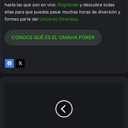
hasta las que son en vivo.
Regístrate
y descubre todas
ellas para que puedas pasar muchas horas de diversión y
formes parte del
Universo Strendus
.
CONOCE QUÉ ES EL OMAHA PÓKER
Preguntas
frecuentes
a
los
croupiers