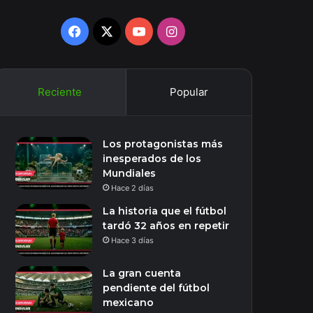
Facebook
X
YouTube
Instagram
Reciente
Popular
Los protagonistas más
inesperados de los
Mundiales
Hace 2 días
La historia que el fútbol
tardó 32 años en repetir
Hace 3 días
La gran cuenta
pendiente del fútbol
mexicano