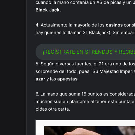
cuando la mano contenía un AS de picas y un J
Black Jack
.
4. Actualmente la mayoría de los
casinos
consi
hay quienes lo llaman 21 Blackjack). Sin embar
¡REGÍSTRATE EN STRENDUS Y RECIB
5. Según diversas fuentes, el
21
era uno de los
sorprende del todo, pues “Su Majestad Imperi
azar
y las
apuestas
.
6. La mano que suma 16 puntos es considerada 
muchos suelen plantarse al tener este puntaje.
pidas otra carta.