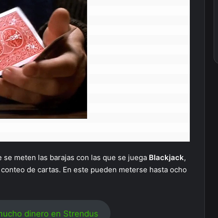
que se meten las barajas con las que se juega
Blackjack
,
l conteo de cartas. En este pueden meterse hasta ocho
mucho dinero en Strendus