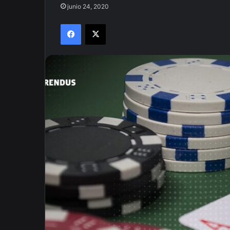
junio 24, 2020
Facebook
X