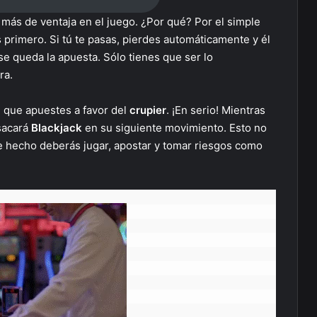
 más de ventaja en el juego. ¿Por qué? Por el simple
 primero. Si tú te pasas, pierdes automáticamente y él
se queda la apuesta. Sólo tienes que ser lo
ra.
e que apuestes a favor del
crupier
. ¡En serio! Mientras
sacará
Blackjack
en su siguiente movimiento. Esto no
de hecho deberás jugar, apostar y tomar riesgos como