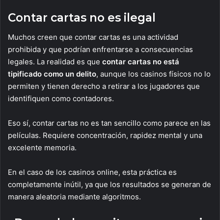
Contar cartas no es ilegal
Muchos creen que contar cartas es una actividad
prohibida y que podrían enfrentarse a consecuencias
legales. La realidad es que
contar cartas no está
tipificado como un delito
, aunque los casinos físicos no lo
permiten y tienen derecho a retirar a los jugadores que
identifiquen como contadores.
Eso sí, contar cartas no es tan sencillo como parece en las
películas. Requiere concentración, rapidez mental y una
excelente memoria.
En el caso de los casinos online, esta práctica es
completamente inútil, ya que los resultados se generan de
manera aleatoria mediante algoritmos.