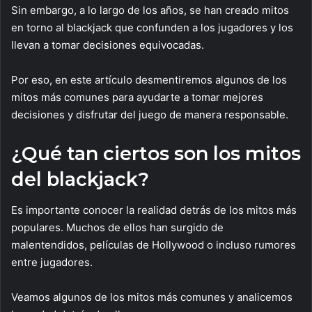
Sin embargo, a lo largo de los años, se han creado mitos
en torno al blackjack que confunden a los jugadores y los
llevan a tomar decisiones equivocadas.
Por eso, en este artículo desmentiremos algunos de los
mitos más comunes para ayudarte a tomar mejores
decisiones y disfrutar del juego de manera responsable.
¿Qué tan ciertos son los mitos
del blackjack?
Es importante conocer la realidad detrás de los mitos más
populares. Muchos de ellos han surgido de
malentendidos, películas de Hollywood o incluso rumores
entre jugadores.
Veamos algunos de los mitos más comunes y analicemos