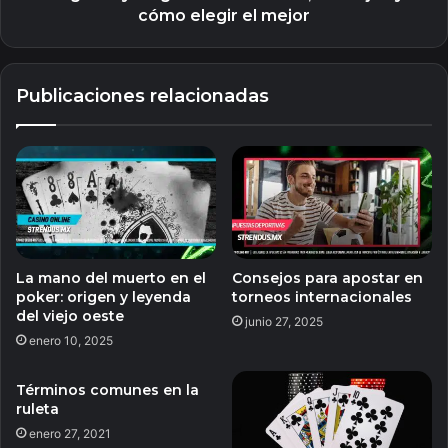
el
cómo elegir el mejor
mejor
Publicaciones relacionadas
La mano del muerto en el
Consejos para apostar en
poker: origen y leyenda
torneos internacionales
del viejo oeste
junio 27, 2025
enero 10, 2025
Términos comunes en la
ruleta
enero 27, 2021