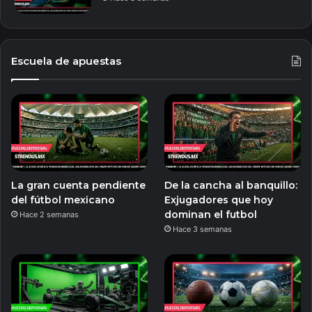
Escuela de apuestas
La gran cuenta pendiente
De la cancha al banquillo:
del fútbol mexicano
Exjugadores que hoy
dominan el futbol
Hace 2 semanas
Hace 3 semanas