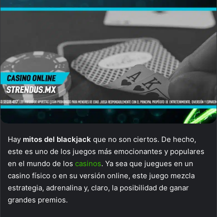
Hay
mitos del
blackjack
que no son ciertos. De hecho,
este es uno de los juegos más emocionantes y populares
en el mundo de los
casinos
. Ya sea que juegues en un
casino físico o en su versión online, este juego mezcla
estrategia, adrenalina y, claro, la posibilidad de ganar
grandes premios.