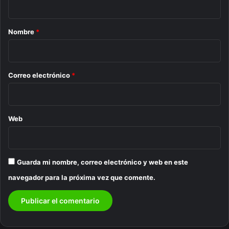
a
r
Nombre
*
i
o
*
Correo electrónico
*
Web
Guarda mi nombre, correo electrónico y web en este
navegador para la próxima vez que comente.