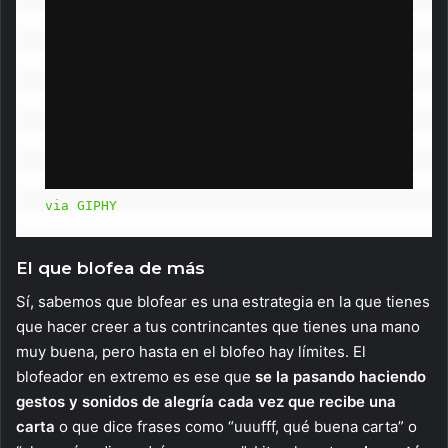
via GIPHY
El que blofea de más
Sí, sabemos que blofear es una estrategia en la que tienes
que hacer creer a tus contrincantes que tienes una mano
muy buena, pero hasta en el blofeo hay límites. El
blofeador en extremo es ese que
se la pasando haciendo
gestos y sonidos de alegría cada vez que recibe una
carta
o que dice frases como “uuufff, qué buena carta” o