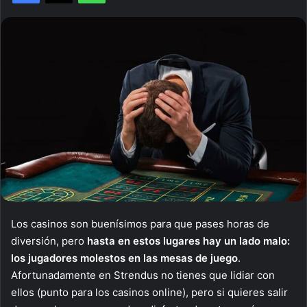
Los casinos son buenísimos para que pases horas de
diversión, pero
hasta en estos lugares hay un lado malo:
los jugadores molestos en las mesas de juego
.
Afortunadamente en Strendus no tienes que lidiar con
ellos (punto para los casinos online), pero si quieres salir