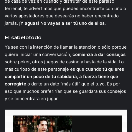
de casa de vez en cuando y disfrutar de este paraíso
terrenal, te advertimos que puedes encontrarte con uno o
varios apostadores que desearás no haber encontrado
jamás.
¡Y aguas! No vayas a ser tú uno de ellos
.
El sabelotodo
Ya sea con la intención de llamar la atención o sólo porque
quiere iniciar una conversación,
comienza a dar consejos
sobre poker, otros juegos de casino y hasta de la vida. Lo
más curioso de este personaje es que
cuando tú quieres
compartir un poco de tu sabiduría, a fuerza tiene que
corregirte
o darte un dato “más útil” que el tuyo. Es por
eso que muchos preferirían que se guardara sus consejos
y se concentrara en jugar.