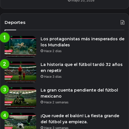
mayo 20, 2026
Deportes
Los protagonistas más inesperados de
los Mundiales
Hace 2 días
La historia que el fútbol tardó 32 años
en repetir
Hace 3 días
La gran cuenta pendiente del fútbol
mexicano
Hace 2 semanas
¡Que ruede el balón! La fiesta grande
del fútbol ya empieza.
Hace 3 semanas