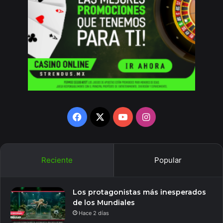
Facebook
X
YouTube
Instagram
Reciente
Popular
Los protagonistas más inesperados
de los Mundiales
Hace 2 días