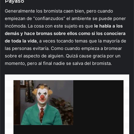
Payaso
Generalmente los bromista caen bien, pero cuando
empiezan de “confianzudos” el ambiente se puede poner
incómoda. La cosa con este sujeto es que
le habla a los
demás y hace bromas sobre ellos como si los conociera
de toda la vida
, a veces tocando temas que la mayoría de
las personas evitaría. Como cuando empieza a bromear
sobre el aspecto de alguien. Quizá cause gracia por un
momento, pero al final nadie se salva del bromista.