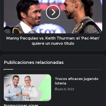
vs.
Keith
Thurman:
el
‘Pac-
Man’
quiere
un
Manny Pacquiao vs. Keith Thurman: el ‘Pac-Man’
nuevo
quiere un nuevo título
título
Publicaciones relacionadas
Trucos eficaces jugando
loteria
julio 6, 2022
Promociones súper