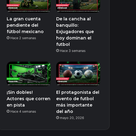
La gran cuenta
De la cancha al
pendiente del
banquillo:
fútbol mexicano
Exjugadores que
hoy dominan el
Hace 2 semanas
futbol
Hace 3 semanas
¡Sin dobles!
El protagonista del
Actores que corren
evento de futbol
en pista
más importante
del año
Hace 4 semanas
mayo 20, 2026