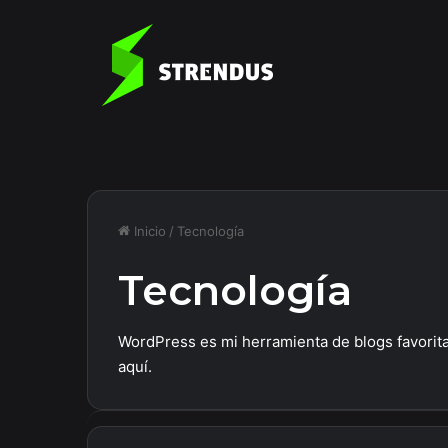
agosto 9, 2025
julio 15, 2025
julio 12, 2025
Primeras impresiones
La evolución de los j
Apuestas en vivo o pr
E-sports
Tecnología
Casino
Inicio
/
Tecnología
Tecnología
WordPress es mi herramienta de blogs favorit
aquí.