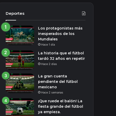
Deportes
Los protagonistas más
inesperados de los
Mundiales
Hace 1 día
La historia que el fútbol
tardó 32 años en repetir
Hace 2 días
La gran cuenta
pendiente del fútbol
mexicano
Hace 2 semanas
¡Que ruede el balón! La
fiesta grande del fútbol
ya empieza.