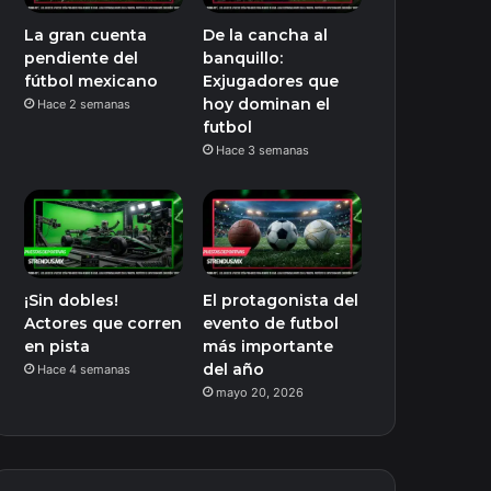
La gran cuenta
De la cancha al
pendiente del
banquillo:
fútbol mexicano
Exjugadores que
hoy dominan el
Hace 2 semanas
futbol
Hace 3 semanas
¡Sin dobles!
El protagonista del
Actores que corren
evento de futbol
en pista
más importante
del año
Hace 4 semanas
mayo 20, 2026