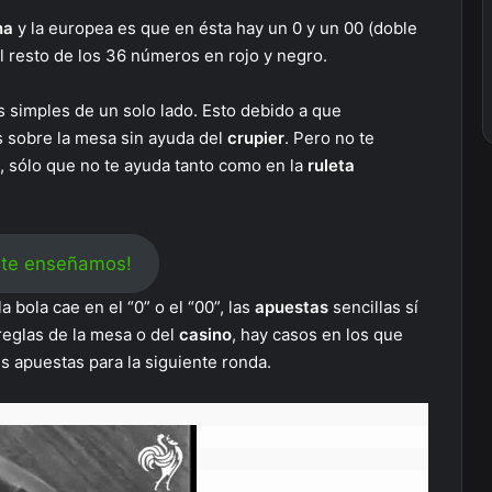
na
y la europea es que en ésta hay un 0 y un 00 (doble
l resto de los 36 números en rojo y negro.
s simples de un solo lado. Esto debido a que
s sobre la mesa sin ayuda del
crupier
. Pero no te
, sólo que no te ayuda tanto como en la
ruleta
s te enseñamos!
 bola cae en el “0” o el “00”, las
apuestas
sencillas sí
reglas de la mesa o del
casino
, hay casos en los que
s apuestas para la siguiente ronda.