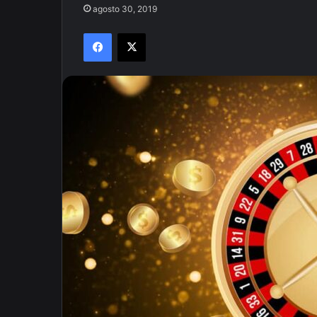
agosto 30, 2019
Facebook
X