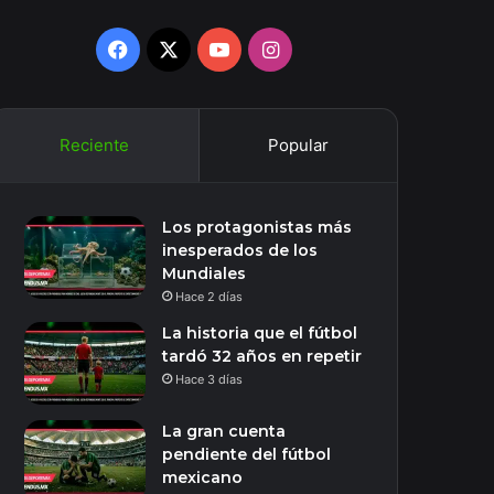
Facebook
X
YouTube
Instagram
Reciente
Popular
Los protagonistas más
inesperados de los
Mundiales
Hace 2 días
La historia que el fútbol
tardó 32 años en repetir
Hace 3 días
La gran cuenta
pendiente del fútbol
mexicano