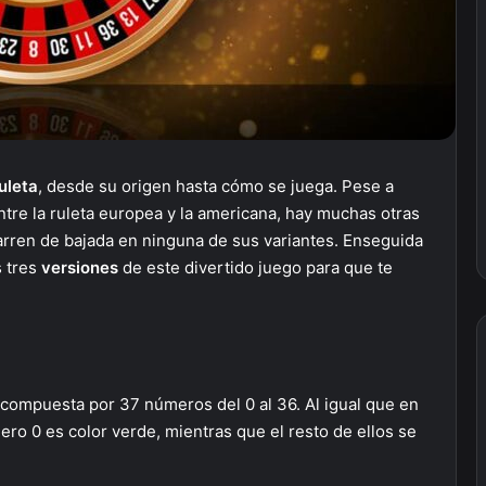
uleta
, desde su origen hasta cómo se juega. Pese a
tre la ruleta europea y la americana, hay muchas otras
arren de bajada en ninguna de sus variantes. Enseguida
s tres
versiones
de este divertido juego para que te
á compuesta por 37 números del 0 al 36. Al igual que en
ero 0 es color verde, mientras que el resto de ellos se