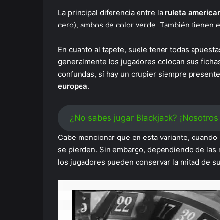
La principal diferencia entre la
ruleta america
cero), ambos de color verde. También tienen e
En cuanto al tapete, suele tener todas apuesta
generalmente los jugadores colocan sus ficha
confundas, sí hay un crupier siempre presente
europea
.
¿No sabes jugar Blackjack? ¡Nosotro
Cabe mencionar que en esta variante, cuando la
se pierden. Sin embargo, dependiendo de las 
los jugadores pueden conservar la mitad de su