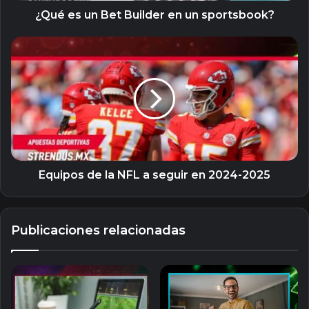
¿Qué es un Bet Builder en un sportsbook?
Equipos
de
la
NFL
a
seguir
en
2024-
2025
Equipos de la NFL a seguir en 2024-2025
Publicaciones relacionadas