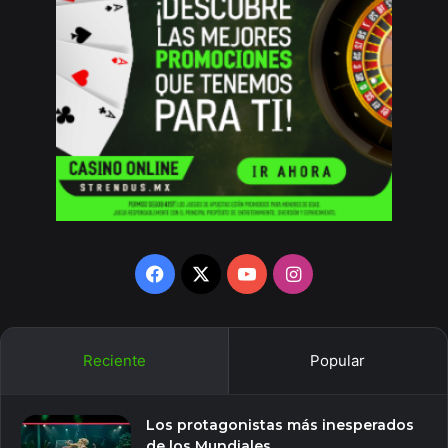
Facebook
X
YouTube
Instagram
Reciente
Popular
Los protagonistas más inesperados
de los Mundiales