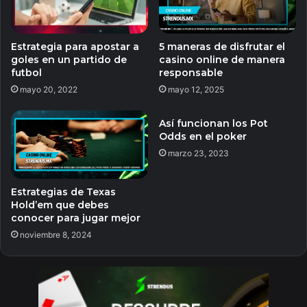
Estrategia para apostar a
5 maneras de disfrutar el
goles en un partido de
casino online de manera
futbol
responsable
mayo 20, 2022
mayo 12, 2025
Así funcionan los Pot
Odds en el poker
marzo 23, 2023
Estrategias de Texas
Hold’em que debes
conocer para jugar mejor
noviembre 8, 2024