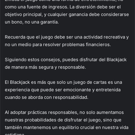
como una fuente de ingresos. La diversión debe ser el
objetivo principal, y cualquier ganancia debe considerarse
un bono, no una garantía.
Recuerda que el juego debe ser una actividad recreativa y
no un medio para resolver problemas financieros.
Siguiendo estos consejos, puedes disfrutar del Blackjack
de manera más segura y responsable.
El Blackjack es más que solo un juego de cartas es una
experiencia que puede ser emocionante y entretenida
cuando se aborda con responsabilidad.
Al adoptar prácticas responsables, no solo aumentamos
nuestras probabilidades de disfrutar el juego, sino que
también mantenemos un equilibrio crucial en nuestra vida
cotidiana.