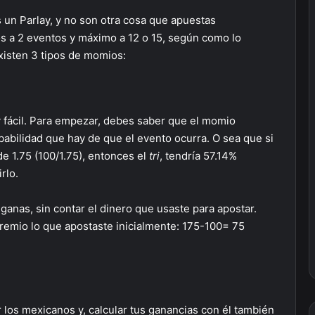
un Parlay, y no son otra cosa que apuestas
s a 2 eventos y máximo a 12 o 15, según como lo
xisten 3 tipos de momios:
 fácil. Para empezar, debes saber que el momio
babilidad que hay de que el evento ocurra. O sea que si
e 1.75 (100/1.75), entonces el
tri
, tendría 57.14%
rlo.
anas, sin contar el dinero que usaste para apostar.
 premio lo que apostaste inicialmente: 175-100= 75
los mexicanos y, calcular tus ganancias con él también