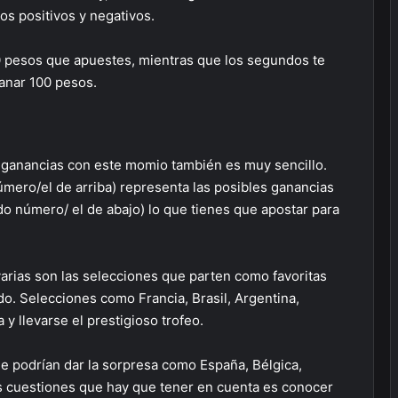
os positivos y negativos.
0 pesos que apuestes, mientras que los segundos te
ganar 100 pesos.
us ganancias con este momio también es muy sencillo.
úmero/el de arriba) representa las posibles ganancias
o número/ el de abajo) lo que tienes que apostar para
varias son las selecciones que parten como favoritas
do. Selecciones como Francia, Brasil, Argentina,
 y llevarse el prestigioso trofeo.
e podrían dar la sorpresa como España, Bélgica,
as cuestiones que hay que tener en cuenta es conocer