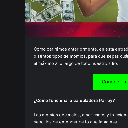
Como definimos anteriormente, en esta entrad
distintos tipos de momios, para que sepas cuá
al máximo a lo largo de todo nuestro sitio.
¡Conoce nue
¿Cómo funciona la calculadora Parley?
Los momios decimales, americanos y fracciona
sencillos de entender de lo que imaginas.