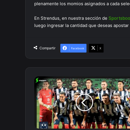
plenamente los momios asignados a cada sele
En Strendus, en nuestra sección de
Sportsbo
luego ingresar la cantidad que deseas apostar 
Compartir
Facebook
X
Rayados,
el
campeón
del
gozo
al
pozo