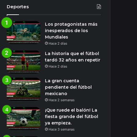
Deportes
Los protagonistas más
inesperados de los
Mundiales
Hace 2 días
La historia que el fútbol
tardó 32 años en repetir
Hace 2 días
La gran cuenta
pendiente del fútbol
mexicano
Hace 2 semanas
¡Que ruede el balón! La
fiesta grande del fútbol
ya empieza.
Hace 3 semanas