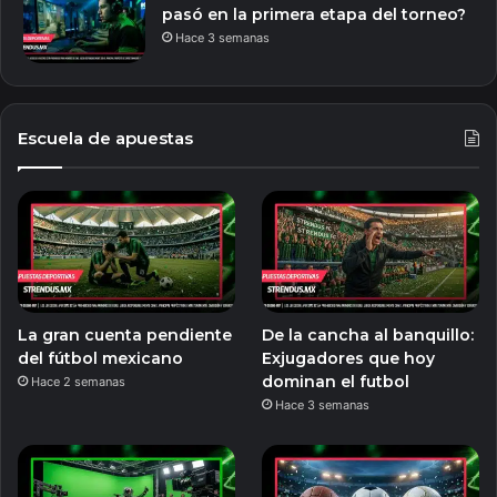
pasó en la primera etapa del torneo?
Hace 3 semanas
Escuela de apuestas
La gran cuenta pendiente
De la cancha al banquillo:
del fútbol mexicano
Exjugadores que hoy
dominan el futbol
Hace 2 semanas
Hace 3 semanas