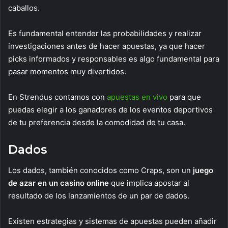
caballos.
Es fundamental entender las probabilidades y realizar
investigaciones antes de hacer apuestas, ya que hacer
picks informados y responsables es algo fundamental para
pasar momentos muy divertidos.
En Strendus contamos con
apuestas en vivo
para que
puedas elegir a los ganadores de los eventos deportivos
de tu preferencia desde la comodidad de tu casa.
Dados
Los dados, también conocidos como Craps, son un
juego
de azar en un casino online
que implica apostar al
resultado de los lanzamientos de un par de dados.
Existen estrategias y sistemas de apuestas pueden añadir