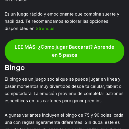
Es un juego rápido y emocionante que combina suerte y
habilidad. Te recomendamos explorar las opciones
disponibles en
Strendus
.
LEE MÁS: ¿Cómo jugar Baccarat? Aprende
en 5 pasos
Bingo
El bingo es un juego social que se puede jugar en línea y
pasar momentos muy divertidos desde tu celular, tablet o
computadora. La emoción proviene de completar patrones
específicos en tus cartones para ganar premios.
Algunas variantes incluyen el bingo de 75 y 90 bolas, cada
una con reglas ligeramente diferentes. Sin duda, este es