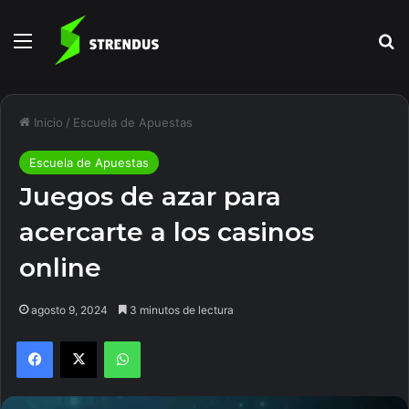
Menú
B
Inicio
/
Escuela de Apuestas
Escuela de Apuestas
Juegos de azar para
acercarte a los casinos
online
agosto 9, 2024
3 minutos de lectura
Facebook
X
WhatsApp