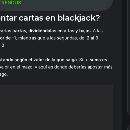
TRENDUS.
ontar cartas en blackjack?
arias cartas, dividiéndolas en altas y bajas
. A las
or de -1
, mientras que a las segundas, del
2 al 6,
e 0
.
tando según el valor de la que salga.
Si tu
suma es
 valor en el mazo, y aquí es donde deberías apostar más
ego.