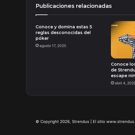
Publicaciones relacionadas
Conoce y domina estas 5
reglas desconocidas del
póker
agosto 17, 2020
Conoce los
de Strendu
escape ni
abril 4, 202
© Copyright 2026, Strendus | El sitio www.strendu