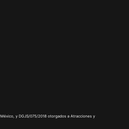
 México, y DGJS/075/2018 otorgados a Atracciones y