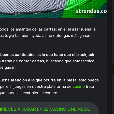
todos los amantes de las
cartas
; en él el
azar juega la
trategia
también ayuda a que obtengas más ganancias,
ar buenas cantidades es lo que hace que el blackjack
s tratan de
contar cartas
, buscando que esta técnica
 de ganar
.
mucha atención a lo que ocurre en la mesa
; esto puede
 pero si juegas en nuestra plataforma de
casino
trata
ue puedas llevar bien el conteo.
PIECES A JUGAR EN EL CASINO ONLINE DE