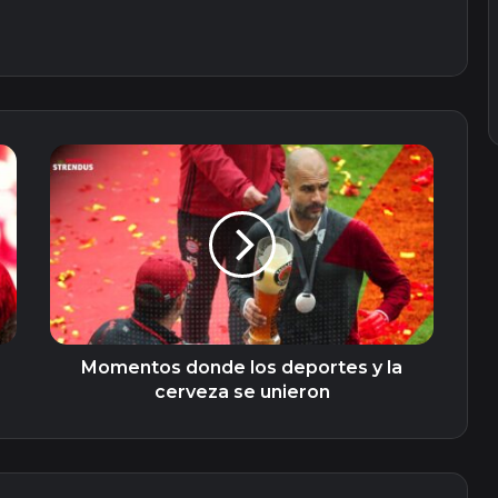
Momentos
donde
los
deportes
y
la
cerveza
se
unieron
Momentos donde los deportes y la
cerveza se unieron