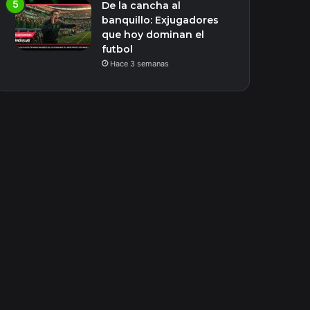
De la cancha al
banquillo: Exjugadores
que hoy dominan el
futbol
Hace 3 semanas