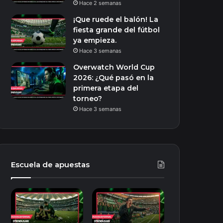
Hace 2 semanas
¡Que ruede el balón! La
fiesta grande del fútbol
ya empieza.
Hace 3 semanas
Overwatch World Cup
2026: ¿Qué pasó en la
primera etapa del
torneo?
Hace 3 semanas
Escuela de apuestas