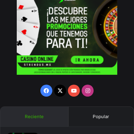
Facebook
X
YouTube
Instagram
Reciente
Popular