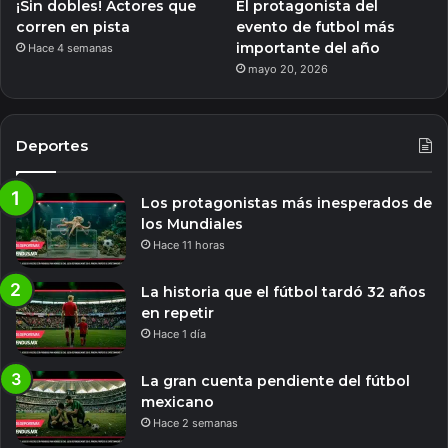
¡Sin dobles! Actores que
El protagonista del
corren en pista
evento de futbol más
importante del año
Hace 4 semanas
mayo 20, 2026
Deportes
Los protagonistas más inesperados de
los Mundiales
Hace 11 horas
La historia que el fútbol tardó 32 años
en repetir
Hace 1 día
La gran cuenta pendiente del fútbol
mexicano
Hace 2 semanas