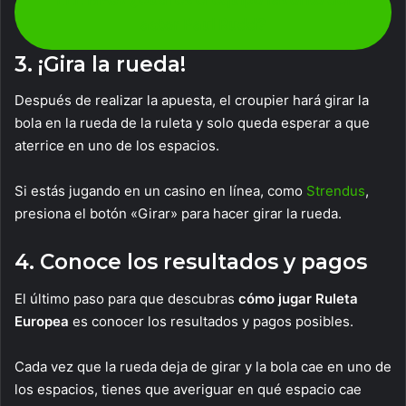
actor Paul Rudd?
3. ¡Gira la rueda!
Después de realizar la apuesta, el croupier hará girar la
bola en la rueda de la ruleta y solo queda esperar a que
aterrice en uno de los espacios.
Si estás jugando en un casino en línea, como
Strendus
,
presiona el botón «Girar» para hacer girar la rueda.
4. Conoce los resultados y pagos
El último paso para que descubras
cómo jugar Ruleta
Europea
es conocer los resultados y pagos posibles.
Cada vez que la rueda deja de girar y la bola cae en uno de
los espacios, tienes que averiguar en qué espacio cae