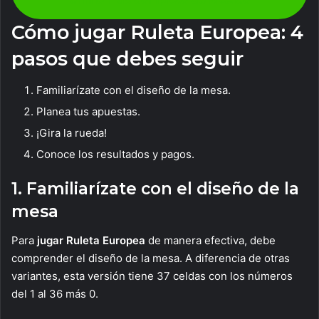
Cómo jugar Ruleta Europea: 4
pasos que debes seguir
Familiarízate con el diseño de la mesa.
Planea tus apuestas.
¡Gira la rueda!
Conoce los resultados y pagos.
1. Familiarízate con el diseño de la
mesa
Para
jugar Ruleta Europea
de manera efectiva, debe
comprender el diseño de la mesa. A diferencia de otras
variantes, esta versión tiene 37 celdas con los números
del 1 al 36 más 0.