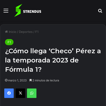
Menú
B
Inicio
/
Deportes
/
F1
F1
¿Cómo llega ‘Checo’ Pérez a
la temporada 2023 de
Fórmula 1?
marzo 1, 2023
2 minutos de lectura
Facebook
X
WhatsApp