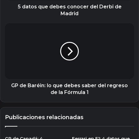
5 datos que debes conocer del Derbi de
Madrid
GP
de
Baréin:
lo
que
debes
saber
del
regreso
de
GP de Baréin: lo que debes saber del regreso
la
de la Fórmula 1
Fórmula
1
Publicaciones relacionadas
GP de Canadá: 4
Ferrari en F1: 4 datos que