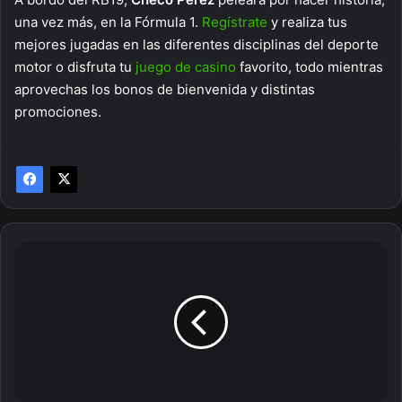
una vez más, en la Fórmula 1.
Regístrate
y realiza tus
mejores jugadas en las diferentes disciplinas del deporte
motor o disfruta tu
juego de casino
favorito, todo mientras
aprovechas los bonos de bienvenida y distintas
promociones.
5
datos
que
debes
conocer
del
Derbi
de
Madrid