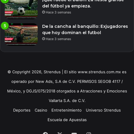
del fútbol ya empieza.
Hace 3 semanas
De la cancha al banquillo: Exjugadores
que hoy dominan el futbol
Hace 3 semanas
© Copyright 2026, Strendus | El sitio www.strendus.com.mx es
operado por New Ads, S.A de C.V. PERMISOS SEGOB 4117 /
México, y DGJS/075/2018 otorgados a Atracciones y Emociones
Vallarta S.A. de C.V.
Deportes
Casino
Entretenimiento
Universo Strendus
Escuela de Apuestas