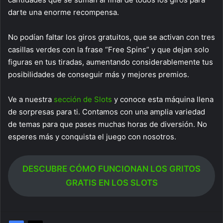
darte una enorme recompensa.
No podían faltar los giros gratuitos, que se activan con tres
casillas verdes con la frase “Free Spins” y que dejan solo
figuras en tus tiradas, aumentando considerablemente tus
posibilidades de conseguir más y mejores premios.
Ve a nuestra
sección de Slots
y conoce esta máquina llena
de sorpresas para ti. Contamos con una amplia variedad
de temas para que pases muchas horas de diversión. No
esperes más y conquista el juego con nosotros.
DESCUBRE CÓMO FUNCIONAN LOS GRITOS
GRATIS EN LOS SLOTS