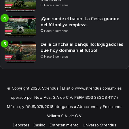
Hace 2 semanas
¡Que ruede el balón! La fiesta grande
del fútbol ya empieza.
Hace 3 semanas
De la cancha al banquillo: Exjugadores
que hoy dominan el futbol
Hace 3 semanas
© Copyright 2026, Strendus | El sitio www.strendus.com.mx es
operado por New Ads, S.A de C.V. PERMISOS SEGOB 4117 /
México, y DGJS/075/2018 otorgados a Atracciones y Emociones
Vallarta S.A. de C.V.
Deportes
Casino
Entretenimiento
Universo Strendus