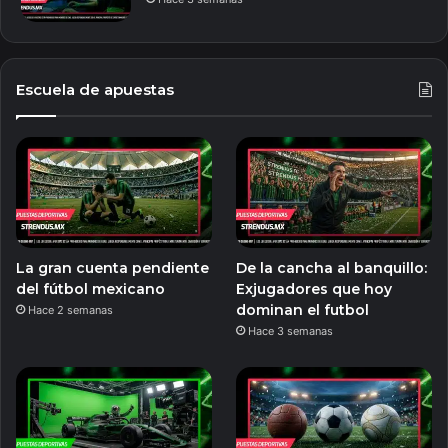
Escuela de apuestas
La gran cuenta pendiente
De la cancha al banquillo:
del fútbol mexicano
Exjugadores que hoy
dominan el futbol
Hace 2 semanas
Hace 3 semanas