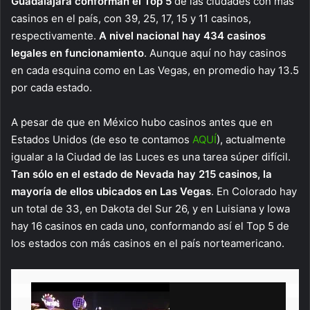
Guadalajara conforman el Top 5
de las ciudades con más
casinos en el país, con 39, 25, 17, 15 y 11 casinos,
respectivamente.
A nivel nacional hay 434 casinos
legales en funcionamiento
. Aunque aquí no hay casinos
en cada esquina como en Las Vegas, en promedio hay 13.5
por cada estado.
A pesar de que en México hubo casinos antes que en
Estados Unidos (de eso te contamos
AQUÍ
), actualmente
igualar a la Ciudad de las Luces es una tarea súper difícil.
Tan sólo en el estado de Nevada hay 215 casinos, la
mayoría de ellos ubicados en Las Vegas
. En Colorado hay
un total de 33, en Dakota del Sur 26, y en Luisiana y Iowa
hay 16 casinos en cada uno, conformando así el Top 5 de
los estados con más casinos en el país norteamericano.