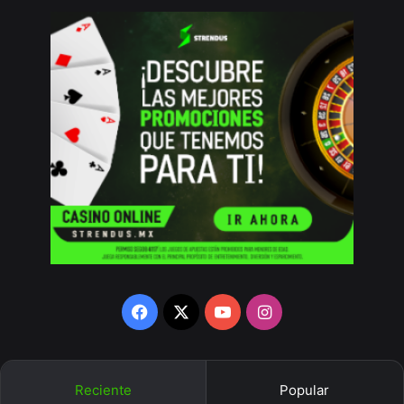
Facebook
X
YouTube
Instagram
Reciente
Popular