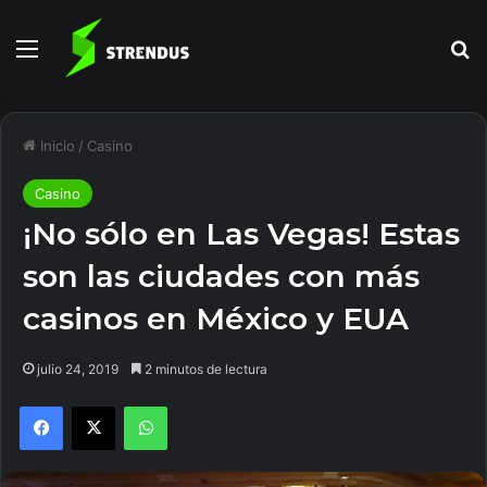
Menú
B
Inicio
/
Casino
Casino
¡No sólo en Las Vegas! Estas
son las ciudades con más
casinos en México y EUA
julio 24, 2019
2 minutos de lectura
Facebook
X
WhatsApp