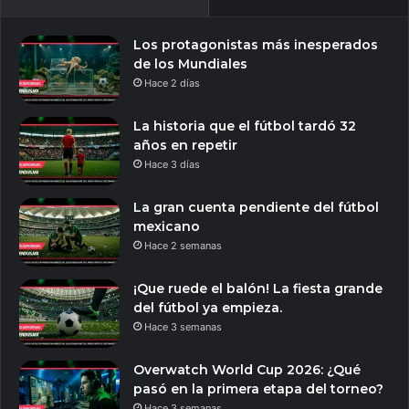
Los protagonistas más inesperados
de los Mundiales
Hace 2 días
La historia que el fútbol tardó 32
años en repetir
Hace 3 días
La gran cuenta pendiente del fútbol
mexicano
Hace 2 semanas
¡Que ruede el balón! La fiesta grande
del fútbol ya empieza.
Hace 3 semanas
Overwatch World Cup 2026: ¿Qué
pasó en la primera etapa del torneo?
Hace 3 semanas