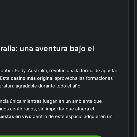
alia: una aventura bajo el
oober Pedy, Australia, revoluciona la forma de apostar
 Este
casino más original
aprovecha las formaciones
ratura agradable durante todo el año.
encia única mientras juegan en un ambiente que
os centígrados, sin importar que afuera el
uestas en vivo
dentro de este espacio adquieren un