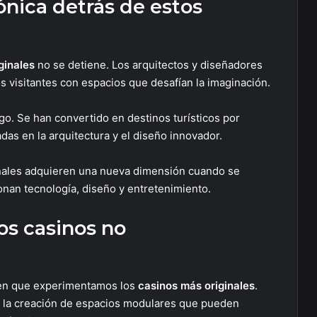
ónica detrás de estos
ginales
no se detiene. Los arquitectos y diseñadores
 visitantes con espacios que desafían la imaginación.
ego. Se han convertido en destinos turísticos por
as en la arquitectura y el diseño innovador.
onales adquieren una nueva dimensión cuando se
onan tecnología, diseño y entretenimiento.
los casinos no
 en que experimentamos los
casinos más originales
.
 la creación de espacios modulares que pueden