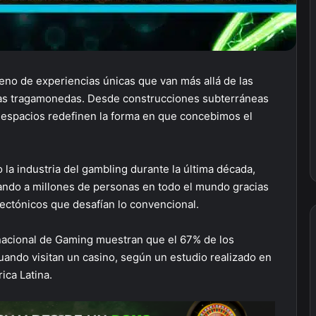
leno de experiencias únicas que van más allá de las
nas tragamonedas. Desde construcciones subterráneas
s espacios redefinen la forma en que concebimos el
la industria del gambling durante la última década,
vando a millones de personas en todo el mundo gracias
ectónicos que desafían lo convencional.
ernacional de Gaming muestran que el 67% de los
ando visitan un casino, según un estudio realizado en
ica Latina.