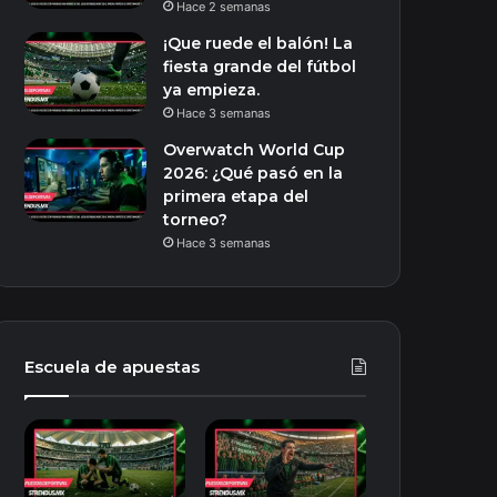
Hace 2 semanas
¡Que ruede el balón! La
fiesta grande del fútbol
ya empieza.
Hace 3 semanas
Overwatch World Cup
2026: ¿Qué pasó en la
primera etapa del
torneo?
Hace 3 semanas
Escuela de apuestas