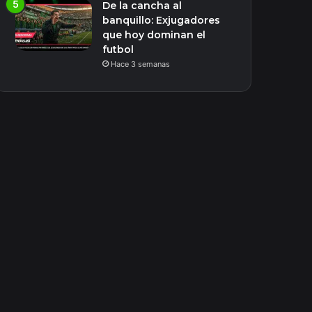
De la cancha al
banquillo: Exjugadores
que hoy dominan el
futbol
Hace 3 semanas