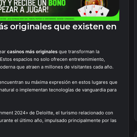
s originales que existen en
rear
casinos más originales
que transforman la
 Estos espacios no solo ofrecen entretenimiento,
oderna que atraen a millones de visitantes cada año.
 encuentran su máxima expresión en estos lugares que
 natural o implementan tecnologías de vanguardia para
nment 2024» de Deloitte, el turismo relacionado con
ante el último año, impulsado principalmente por las