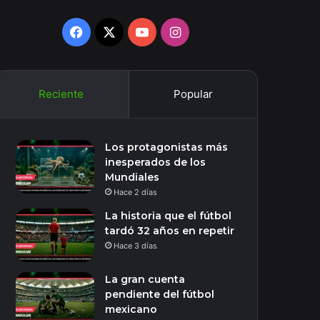
Facebook
X
YouTube
Instagram
Reciente
Popular
Los protagonistas más
inesperados de los
Mundiales
Hace 2 días
La historia que el fútbol
tardó 32 años en repetir
Hace 3 días
La gran cuenta
pendiente del fútbol
mexicano