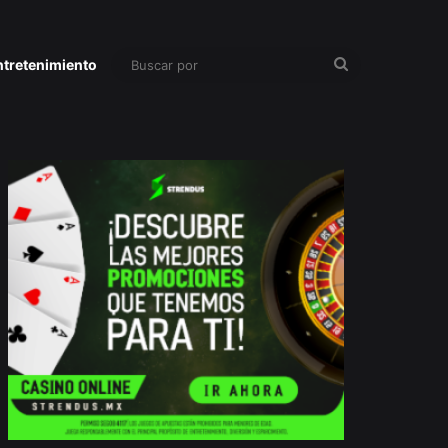
Buscar
ntretenimiento
por