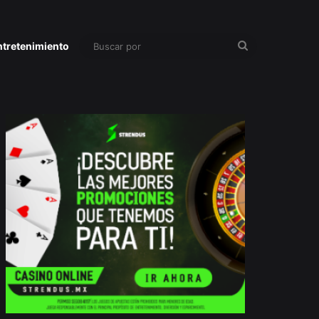
Buscar
ntretenimiento
por