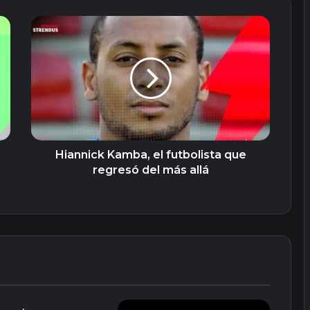
Hiannick
Kamba,
el
futbolista
que
regresó
del
más
allá
Hiannick Kamba, el futbolista que
regresó del más allá