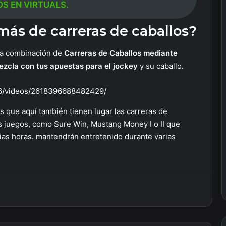
S EN VIRTUALS.
ás de carreras de caballos?
 la combinación de
Carreras de Caballos mediante
ezcla con tus apuestas para el jockey
y su caballo.
6/videos/2618396688482429/
s que aquí también tienen lugar las carreras de
tos juegos, como Sure Win, Mustang Money I o II que
ias horas. mantendrán entretenido durante varias