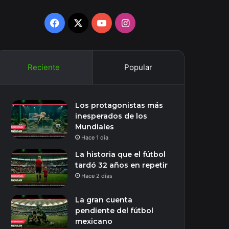
Facebook
X
YouTube
Instagram
Reciente
Popular
Los protagonistas más
inesperados de los
Mundiales
Hace 1 día
La historia que el fútbol
tardó 32 años en repetir
Hace 2 días
La gran cuenta
pendiente del fútbol
mexicano