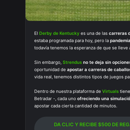
El
Derby de Kentucky
es una de las
carreras 
estaba programada para hoy, pero la
pandemi
todavía tenemos la esperanza de que se lleve 
Sin embargo,
Strendus
no te deja sin opcione
oportunidad de
apostar a carreras de caballo
vida real, tenemos distintos tipos de juegos pa
Dentro de nuestra plataforma de
Virtuals
tien
Betradar -, cada uno
ofreciendo una simulació
apostar cada cierta cantidad de minutos.
DA CLIC Y RECIBE $500 DE R