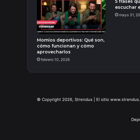
5 frases q
escuchar 
mayo 31, 2
Momios deportivos: Qué son,
cómo funcionan y cómo
aprovecharlos
febrero 10, 2026
© Copyright 2026, Strendus | El sitio www.strendu
Dep