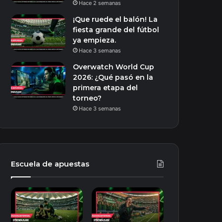
Hace 2 semanas
¡Que ruede el balón! La
fiesta grande del fútbol
ya empieza.
Hace 3 semanas
Overwatch World Cup
2026: ¿Qué pasó en la
primera etapa del
torneo?
Hace 3 semanas
Escuela de apuestas