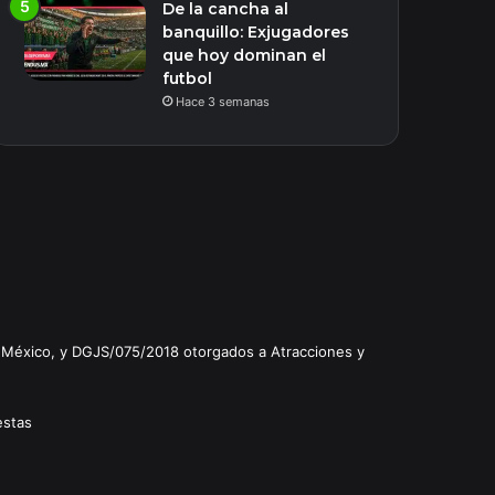
De la cancha al
banquillo: Exjugadores
que hoy dominan el
futbol
Hace 3 semanas
 México, y DGJS/075/2018 otorgados a Atracciones y
estas