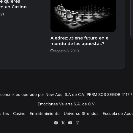
ue quieres
en un Casino
021
Ajedrez: ¿tiene futuro en el
mundo de las apuestas?
agosto 8, 2019
s.com.mx es operado por New Ads, S.A de C.V. PERMISOS SEGOB 4117 /
Emociones Vallarta S.A. de C.V.
ortes
Casino
Entretenimiento
Universo Strendus
Escuela de Apu
Facebook
X
YouTube
Instagram