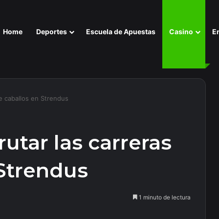
Home
Deportes
Escuela de Apuestas
Casino
E
de caballos en Strendus
rutar las carreras
 Strendus
1 minuto de lectura