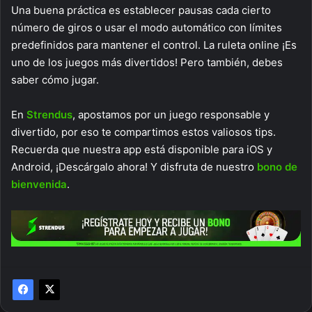
Una buena práctica es establecer pausas cada cierto
número de giros o usar el modo automático con límites
predefinidos para mantener el control.
La ruleta online ¡Es
uno de los juegos más divertidos! Pero también, debes
saber cómo jugar.
En
Strendus
, apostamos por un juego responsable y
divertido, por eso te compartimos estos valiosos tips.
Recuerda que nuestra app está disponible para iOS y
Android, ¡Descárgalo ahora! Y disfruta de nuestro
bono de
bienvenida
.