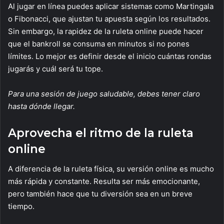
Al jugar en línea puedes aplicar sistemas como Martingala
o Fibonacci, que ajustan tu apuesta según los resultados.
Sin embargo, la rapidez de la ruleta online puede hacer
que el bankroll se consuma en minutos si no pones
límites. Lo mejor es definir desde el inicio cuántas rondas
jugarás y cuál será tu tope.
Para una sesión de juego saludable, debes tener claro
hasta dónde llegar.
Aprovecha el ritmo de la ruleta
online
A diferencia de la ruleta física, su versión online es mucho
más rápida y constante. Resulta ser más emocionante,
pero también hace que tu diversión sea en un breve
tiempo.