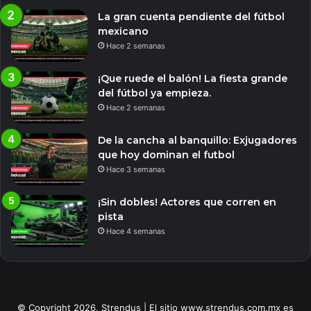
La gran cuenta pendiente del fútbol
mexicano
Hace 2 semanas
¡Que ruede el balón! La fiesta grande
del fútbol ya empieza.
Hace 2 semanas
De la cancha al banquillo: Exjugadores
que hoy dominan el futbol
Hace 3 semanas
¡Sin dobles! Actores que corren en
pista
Hace 4 semanas
© Copyright 2026, Strendus | El sitio www.strendus.com.mx es