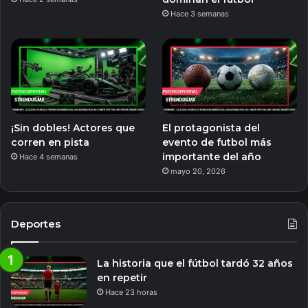
Hace 3 semanas
¡Sin dobles! Actores que
El protagonista del
corren en pista
evento de futbol más
importante del año
Hace 4 semanas
mayo 20, 2026
Deportes
La historia que el fútbol tardó 32 años
en repetir
Hace 23 horas