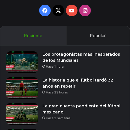
Facebook
X
YouTube
Instagram
Reciente
Popular
Los protagonistas más inesperados
de los Mundiales
Hace 1 hora
La historia que el fútbol tardó 32
años en repetir
Hace 23 horas
La gran cuenta pendiente del fútbol
mexicano
Hace 2 semanas