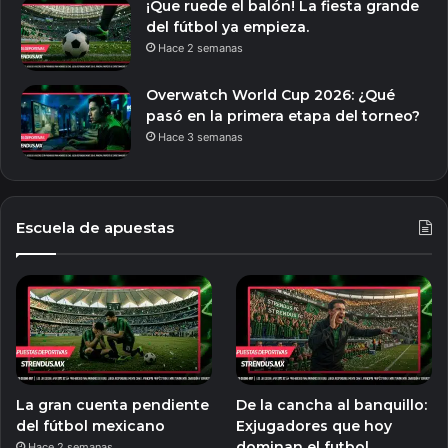
¡Que ruede el balón! La fiesta grande
del fútbol ya empieza.
Hace 2 semanas
Overwatch World Cup 2026: ¿Qué
pasó en la primera etapa del torneo?
Hace 3 semanas
Escuela de apuestas
La gran cuenta pendiente
De la cancha al banquillo:
del fútbol mexicano
Exjugadores que hoy
dominan el futbol
Hace 2 semanas