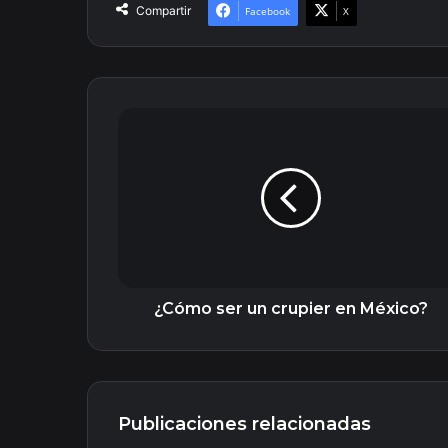
Compartir
Facebook
X
¿Cómo
ser
un
crupier
en
México?
¿Cómo ser un crupier en México?
Publicaciones relacionadas