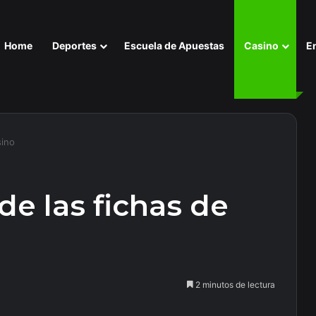
Home
Deportes
Escuela de Apuestas
Casino
E
sino
de las fichas de
2 minutos de lectura