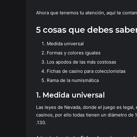
Ahora que tenemos tu atención, aquí te contam
5 cosas que debes saber
Medida universal
Formas y colores iguales
Los apodos de las más costosas
Fichas de casino para coleccionistas
Rama de la numismática
1. Medida universal
Las leyes de Nevada, donde el juego es legal,
casinos, por ello todas tienen un diámetro de
.130.