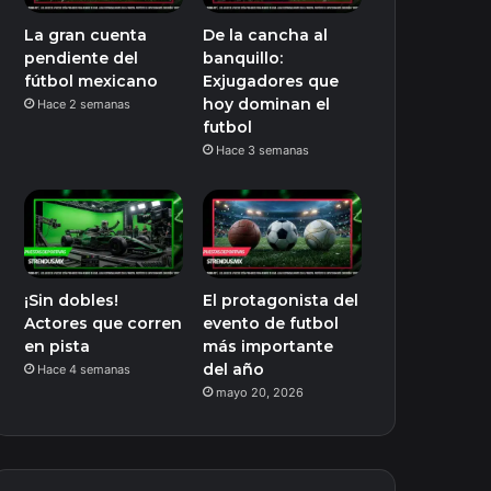
La gran cuenta
De la cancha al
pendiente del
banquillo:
fútbol mexicano
Exjugadores que
hoy dominan el
Hace 2 semanas
futbol
Hace 3 semanas
¡Sin dobles!
El protagonista del
Actores que corren
evento de futbol
en pista
más importante
del año
Hace 4 semanas
mayo 20, 2026