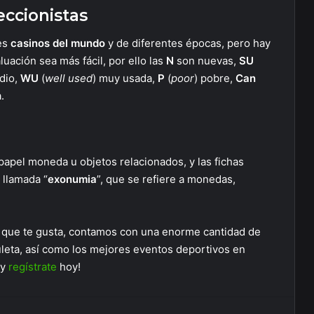
eccionistas
tes
casinos del mundo
y de diferentes épocas, pero hay
uación sea más fácil, por ello las
N
son nuevas,
SU
dio,
WU
(
well used
) muy usada,
P
(
poor
) pobre,
Can
.
papel moneda u objetos relacionados, y las fichas
 llamada “
exonumia
”, que se refiere a monedas,
o que te gusta, contamos con una enorme cantidad de
ruleta, así como los mejores eventos deportivos en
 y
regístrate
hoy!