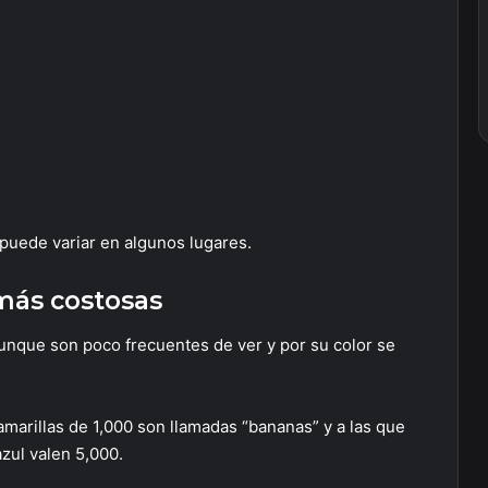
puede variar en algunos lugares.
 más costosas
unque son poco frecuentes de ver y por su color se
amarillas de 1,000 son llamadas “bananas” y a las que
azul valen 5,000.