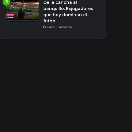
De la cancha al
banquillo: Exjugadores
que hoy dominan el
futbol
Hace 3 semanas