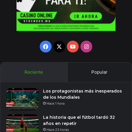
Facebook
X
YouTube
Instagram
Reciente
Popular
Los protagonistas más inesperados
de los Mundiales
Hace 1 hora
La historia que el fútbol tardó 32
años en repetir
Hace 23 horas