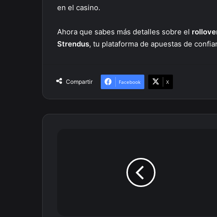
en el casino.
Ahora que sabes más detalles sobre el
rollove
Strendus
, tu plataforma de apuestas de confian
Compartir
Facebook
X
¿Cómo
funcionan
las
apuestas
de
box?