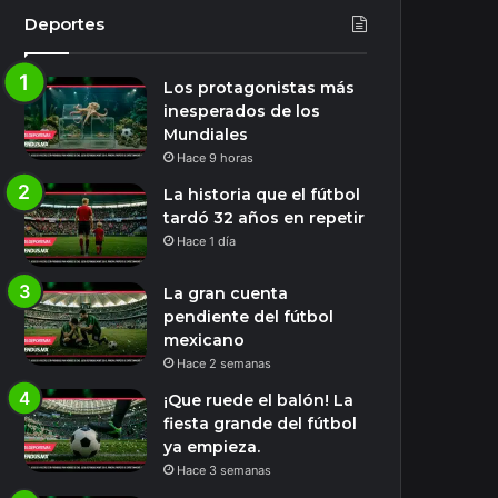
Deportes
Los protagonistas más
inesperados de los
Mundiales
Hace 9 horas
La historia que el fútbol
tardó 32 años en repetir
Hace 1 día
La gran cuenta
pendiente del fútbol
mexicano
Hace 2 semanas
¡Que ruede el balón! La
fiesta grande del fútbol
ya empieza.
Hace 3 semanas