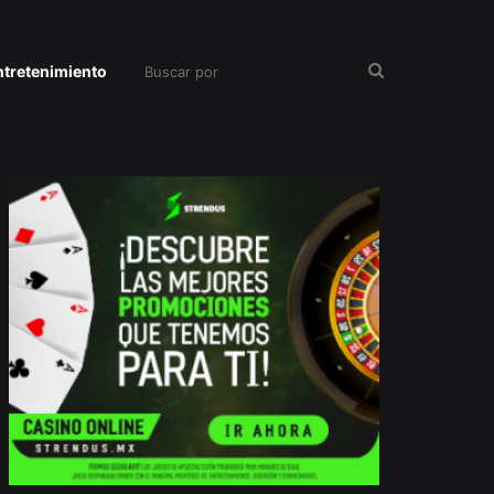
Buscar
ntretenimiento
por