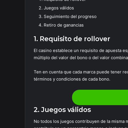
Juegos válidos
Seguimiento del progreso
Retiro de ganancias
1. Requisito de rollover
El casino establece un requisito de apuesta 
múltiplo del valor del bono o del valor combin
Ten en cuenta que cada marca puede tener requ
términos y condiciones de cada bono.
LEE MÁS: ¿Cómo jugar
2. Juegos válidos
No todos los juegos contribuyen de la misma 