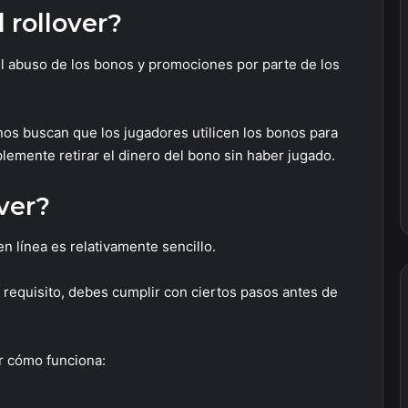
l rollover?
el abuso de los bonos y promociones por parte de los
inos buscan que los jugadores utilicen los bonos para
plemente retirar el dinero del bono sin haber jugado.
ver?
en línea es relativamente sencillo.
requisito, debes cumplir con ciertos pasos antes de
r cómo funciona: