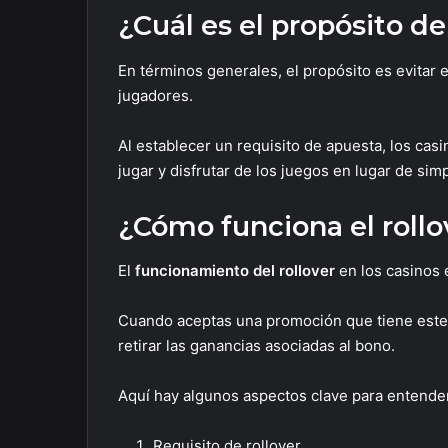
¿Cuál es el propósito de
En términos generales, el propósito es evitar 
jugadores.
Al establecer un requisito de apuesta, los cas
jugar y disfrutar de los juegos en lugar de sim
¿Cómo funciona el rollo
El
funcionamiento del rollover
en los casinos 
Cuando aceptas una promoción que tiene este 
retirar las ganancias asociadas al bono.
Aquí hay algunos aspectos clave para entende
Requisito de rollover