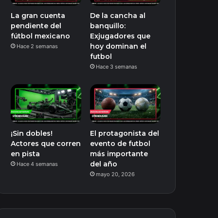
La gran cuenta
De la cancha al
pendiente del
banquillo:
fútbol mexicano
Exjugadores que
hoy dominan el
Hace 2 semanas
futbol
Hace 3 semanas
¡Sin dobles!
El protagonista del
Actores que corren
evento de futbol
en pista
más importante
del año
Hace 4 semanas
mayo 20, 2026