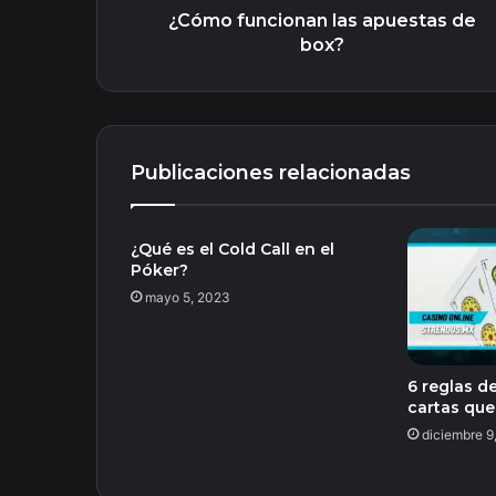
¿Cómo funcionan las apuestas de
box?
Publicaciones relacionadas
¿Qué es el Cold Call en el
Póker?
mayo 5, 2023
6 reglas d
cartas qu
diciembre 9