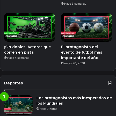
Hace 3 semanas
¡Sin dobles! Actores que
El protagonista del
corren en pista
evento de futbol más
importante del año
Hace 4 semanas
mayo 20, 2026
Deportes
Los protagonistas más inesperados de
los Mundiales
Hace 7 horas