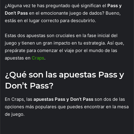
¿Alguna vez te has preguntado qué significan el
Pass y
Don’t Pass
en el emocionante juego de dados? Bueno,
estás en el lugar correcto para descubrirlo.
Estas dos apuestas son cruciales en la fase inicial del
juego y tienen un gran impacto en tu estrategia. Así que,
prepárate para comenzar el viaje por el mundo de las
apuestas en
Craps
.
¿Qué son las apuestas Pass y
Don’t Pass?
En Craps, las
apuestas Pass y Don’t Pass
son dos de las
opciones más populares que puedes encontrar en la mesa
de juego.