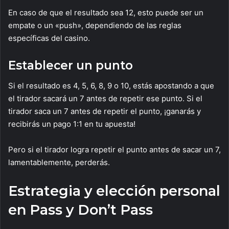
En caso de que el resultado sea 12, esto puede ser un
empate o un «push», dependiendo de las reglas
específicas del casino.
Establecer un punto
Si el resultado es 4, 5, 6, 8, 9 o 10, estás apostando a que
el tirador sacará un 7 antes de repetir ese punto. Si el
tirador saca un 7 antes de repetir el punto, ¡ganarás y
recibirás un pago 1:1 en tu apuesta!
Pero si el tirador logra repetir el punto antes de sacar un 7,
lamentablemente, perderás.
Estrategia y elección personal
en Pass y Don’t Pass