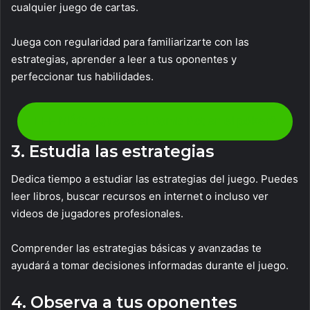
cualquier juego de cartas.
Juega con regularidad para familiarizarte con las
estrategias, aprender a leer a tus oponentes y
perfeccionar tus habilidades.
LEE MÁS: ¿Qué es el Bomb Pot en el póker?
3. Estudia las estrategias
Dedica tiempo a estudiar las estrategias del juego. Puedes
leer libros, buscar recursos en internet o incluso ver
videos de jugadores profesionales.
Comprender las estrategias básicas y avanzadas te
ayudará a tomar decisiones informadas durante el juego.
4. Observa a tus oponentes