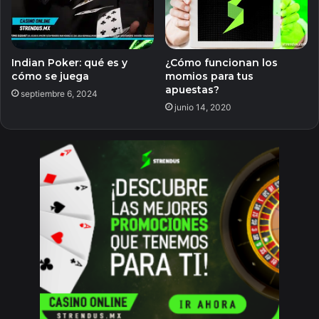
Indian Poker: qué es y
¿Cómo funcionan los
cómo se juega
momios para tus
apuestas?
septiembre 6, 2024
junio 14, 2020