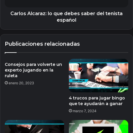
tenista
español
Carlos Alcaraz: lo que debes saber del tenista
español
Publicaciones relacionadas
Consejos para volverte un
experto jugando en la
ruleta
enero 20, 2023
4 trucos para jugar bingo
que te ayudarán a ganar
marzo 7, 2024