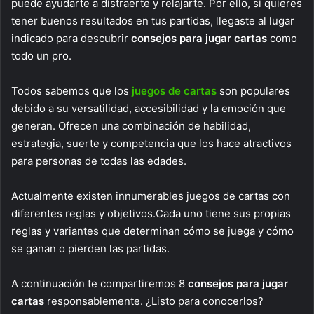
puede ayudarte a distraerte y relajarte. Por ello, si quieres
tener buenos resultados en tus partidas, llegaste al lugar
indicado para descubrir
consejos para jugar cartas
como
todo un pro.
Todos sabemos que los
juegos de cartas
son populares
debido a su versatilidad, accesibilidad y la emoción que
generan. Ofrecen una combinación de habilidad,
estrategia, suerte y competencia que los hace atractivos
para personas de todas las edades.
Actualmente existen innumerables juegos de cartas con
diferentes reglas y objetivos.Cada uno tiene sus propias
reglas y variantes que determinan cómo se juega y cómo
se ganan o pierden las partidas.
A continuación te compartiremos 8
consejos para jugar
cartas
responsablemente. ¿Listo para conocerlos?