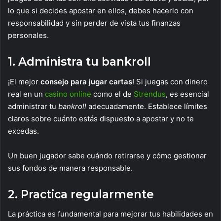
lo que si decides apostar en ellos, debes hacerlo con
responsabilidad y sin perder de vista tus finanzas
personales.
1. Administra tu bankroll
¡El mejor
consejo para jugar cartas
! Si juegas con dinero
real en un
casino online
como el de
Strendus
, es esencial
administrar tu
bankroll
adecuadamente. Establece límites
claros sobre cuánto estás dispuesto a apostar y no te
excedas.
Un buen jugador sabe cuándo retirarse y cómo gestionar
sus fondos de manera responsable.
2. Practica regularmente
La práctica es fundamental para mejorar tus habilidades en