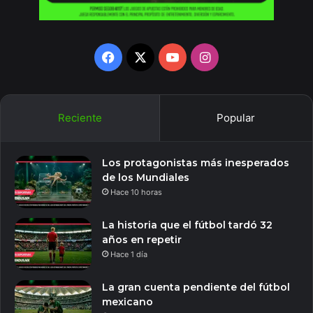
Facebook
X
YouTube
Instagram
Reciente
Popular
Los protagonistas más inesperados
de los Mundiales
Hace 10 horas
La historia que el fútbol tardó 32
años en repetir
Hace 1 día
La gran cuenta pendiente del fútbol
mexicano