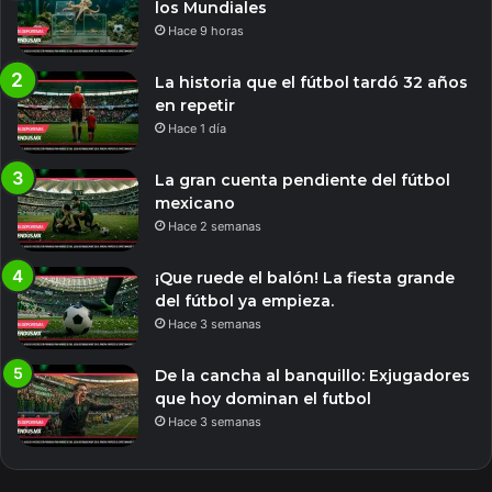
los Mundiales
Hace 9 horas
La historia que el fútbol tardó 32 años
en repetir
Hace 1 día
La gran cuenta pendiente del fútbol
mexicano
Hace 2 semanas
¡Que ruede el balón! La fiesta grande
del fútbol ya empieza.
Hace 3 semanas
De la cancha al banquillo: Exjugadores
que hoy dominan el futbol
Hace 3 semanas