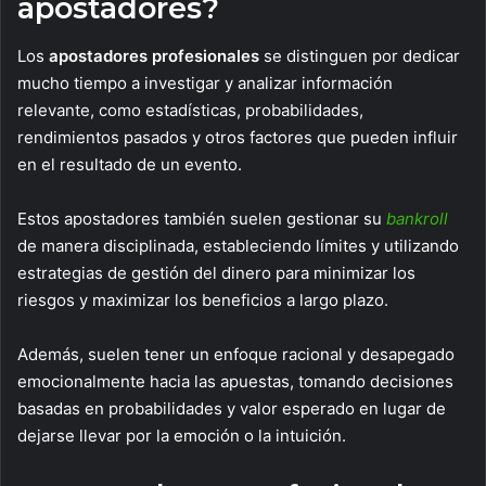
apostadores?
Los
apostadores profesionales
se distinguen por dedicar
mucho tiempo a investigar y analizar información
relevante, como estadísticas, probabilidades,
rendimientos pasados y otros factores que pueden influir
en el resultado de un evento.
Estos apostadores también suelen gestionar su
bankroll
de manera disciplinada, estableciendo límites y utilizando
estrategias de gestión del dinero para minimizar los
riesgos y maximizar los beneficios a largo plazo.
Además, suelen tener un enfoque racional y desapegado
emocionalmente hacia las apuestas, tomando decisiones
basadas en probabilidades y valor esperado en lugar de
dejarse llevar por la emoción o la intuición.