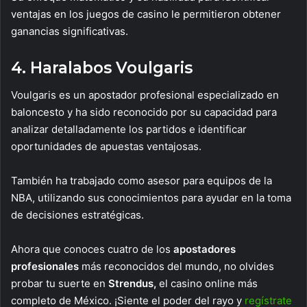
ventajas en los juegos de casino le permitieron obtener
ganancias significativas.
4. Haralabos Voulgaris
Voulgaris es un apostador profesional especializado en
baloncesto y ha sido reconocido por su capacidad para
analizar detalladamente los partidos e identificar
oportunidades de apuestas ventajosas.
También ha trabajado como asesor para equipos de la
NBA, utilizando sus conocimientos para ayudar en la toma
de decisiones estratégicas.
Ahora que conoces cuatro de los
apostadores
profesionales
más reconocidos del mundo, no olvides
probar tu suerte en
Strendus,
el casino online más
completo de México. ¡Siente el poder del rayo y
regístrate