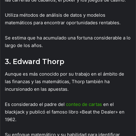
Utiliza métodos de análisis de datos y modelos
matemáticos para encontrar oportunidades rentables.
Se estima que ha acumulado una fortuna considerable a lo
largo de los años.
3. Edward Thorp
Aunque es más conocido por su trabajo en el ámbito de
las finanzas y las matemáticas, Thorp también ha
incursionado en las apuestas.
Es considerado el padre del
conteo de cartas
en el
blackjack y publicó el famoso libro «Beat the Dealer» en
1962.
Su enfoque matemático y su habilidad para identificar