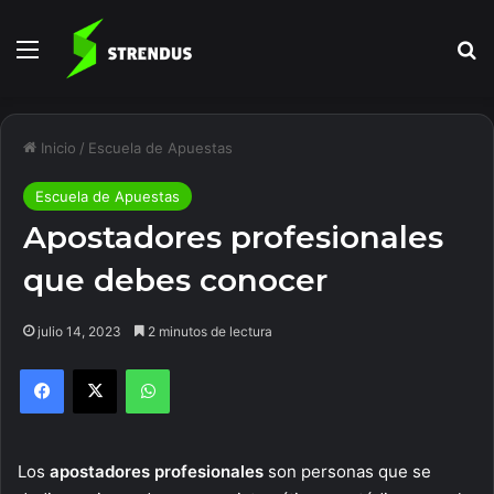
Menú
B
Inicio
/
Escuela de Apuestas
Escuela de Apuestas
Apostadores profesionales
que debes conocer
julio 14, 2023
2 minutos de lectura
Facebook
X
WhatsApp
Los
apostadores profesionales
son personas que se