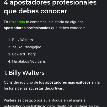
4 apostadores profesionales
que debes conocer
En
Strendus
te contamos la historia de algunos
apostadores profesionales
que debes conocer:
Billy Walters
Zeljko Ranogajec
Edward Thorp
Haralabos Voulgaris
1. Billy Walters
Considerado uno de los
apostadores más exitosos
en la
historia de las apuestas deportivas.
Walters se destacó por su enfoque en el análisis
estadístico y su habilidad para identificar ventajas en los