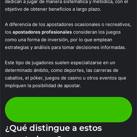
dedican a jugar de manera sistemática y metódica, con el
objetivo de obtener beneficios a largo plazo.
A diferencia de los apostadores ocasionales o recreativos,
los
apostadores profesionales
consideran los juegos
como una forma de inversión, por lo que emplean
estrategias y análisis para tomar decisiones informadas.
Este tipo de jugadores suelen especializarse en un
determinado ámbito, como deportes, las carreras de
caballos, el póker, juegos de casino u otros eventos que
impliquen la posibilidad de apostar.
Da clic y recibe un bono para empezar a
jugar en tus juegos de casino favoritos.
¿Qué distingue a estos