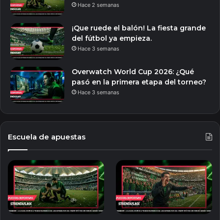
Hace 2 semanas
¡Que ruede el balón! La fiesta grande
del fútbol ya empieza.
Hace 3 semanas
Overwatch World Cup 2026: ¿Qué
pasó en la primera etapa del torneo?
Hace 3 semanas
Escuela de apuestas