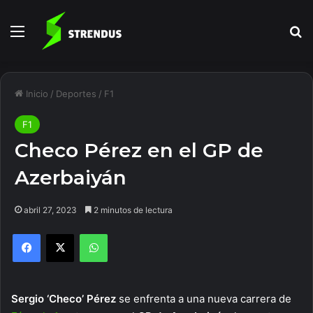
Menú
B
Inicio
/
Deportes
/
F1
F1
Checo Pérez en el GP de
Azerbaiyán
abril 27, 2023
2 minutos de lectura
Facebook
X
WhatsApp
Sergio ‘Checo’ Pérez
se enfrenta a una nueva carrera de