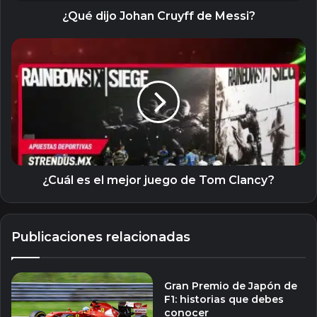
¿Qué dijo Johan Cruyff de Messi?
¿Cuál
es
el
mejor
juego
de
Tom
Clancy?
¿Cuál es el mejor juego de Tom Clancy?
Publicaciones relacionadas
Gran Premio de Japón de
F1: historias que debes
conocer