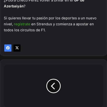
¿Podrá Checo Pérez volver a brillar en el
GP de
Azerbaiyán
?
Si quieres llevar tu pasión por los deportes a un nuevo
nivel,
regístrate
en Strendus y comienza a apostar en
todos los circuitos de F1.
¿Qué
dijo
Johan
Cruyff
de
Messi?