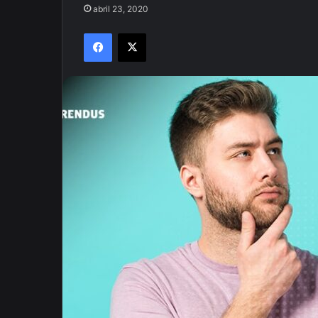
abril 23, 2020
Facebook
X