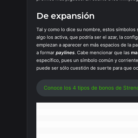
De expansión
Tal y como lo dice su nombre, estos símbolos s
algo los activa, que podría ser el azar, la conf
empiezan a aparecer en más espacios de la par
a formar
paylines
. Cabe mencionar que las
ma
específico, pues un símbolo común y corrient
puede ser sólo cuestión de suerte para que oc
Conoce los 4 tipos de bonos de Stren