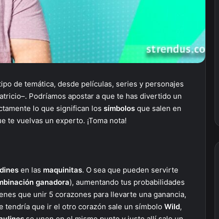
tipo de temática, desde películas, series y personajes
tricio–. Podríamos apostar a que te has divertido un
tamente lo que significan los
símbolos
que salen en
ue te vuelvas un experto. ¡Toma nota!
dines
en las
maquinitas
. O sea que pueden servirte
mbinación ganadora
), aumentando tus probabilidades
ienes que unir 5 corazones para llevarte una ganancia,
ue tendría que ir el otro corazón sale un símbolo
Wild
,
aylines
se unen en el mismo punto y justo allí sale un