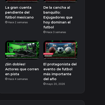
La gran cuenta
De la cancha al
pendiente del
banquillo:
fútbol mexicano
Exjugadores que
hoy dominan el
Hace 2 semanas
futbol
Hace 3 semanas
¡Sin dobles!
El protagonista del
Actores que corren
evento de futbol
en pista
más importante
del año
Hace 4 semanas
mayo 20, 2026