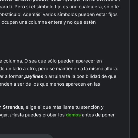
ara ti. Pero si el símbolo fijo es uno cualquiera, sólo te
obstáculo. Además, varios símbolos pueden estar fijos
 ocupen una columna entera y no que estén
de columna. O sea que sólo pueden aparecer en
 un lado a otro, pero se mantienen a la misma altura.
dar a formar
paylines
o arruinarte la posibilidad de que
ienden a ser de los que menos aparecen en las
n
Strendus,
elige el que más llame tu atención y
ogar. ¡Hasta puedes probar los
demos
antes de poner