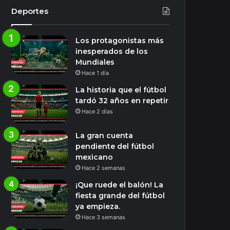
Deportes
Los protagonistas más
inesperados de los
Mundiales
Hace 1 día
La historia que el fútbol
tardó 32 años en repetir
Hace 2 días
La gran cuenta
pendiente del fútbol
mexicano
Hace 2 semanas
¡Que ruede el balón! La
fiesta grande del fútbol
ya empieza.
Hace 3 semanas