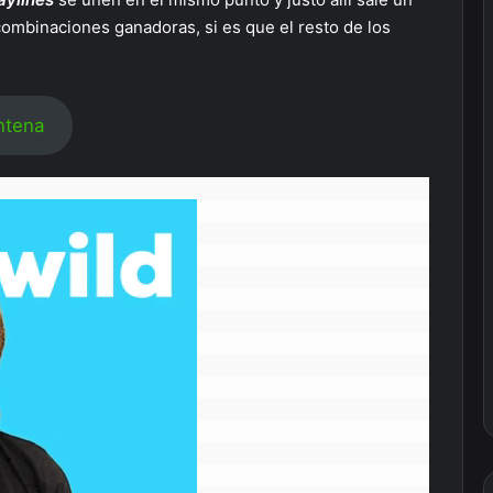
ombinaciones ganadoras, si es que el resto de los
ntena