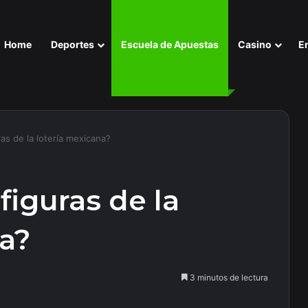
Home
Deportes
Escuela de Apuestas
Casino
E
ras de la lotería mexicana?
figuras de la
na?
3 minutos de lectura