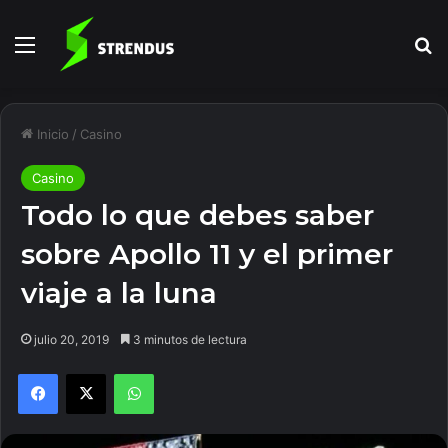
Menú
B
Inicio
/
Casino
Casino
Todo lo que debes saber
sobre Apollo 11 y el primer
viaje a la luna
julio 20, 2019
3 minutos de lectura
Facebook
X
WhatsApp