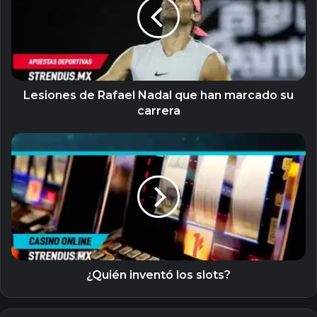
Nadal
que
han
marcado
su
carrera
Lesiones de Rafael Nadal que han marcado su
carrera
¿Quién
inventó
los
slots?
¿Quién inventó los slots?