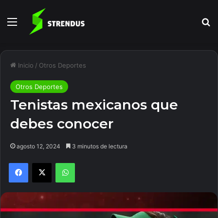
Menú
B
Inicio
/
Otros Deportes
Otros Deportes
Tenistas mexicanos que
debes conocer
agosto 12, 2024
3 minutos de lectura
Facebook
X
WhatsApp