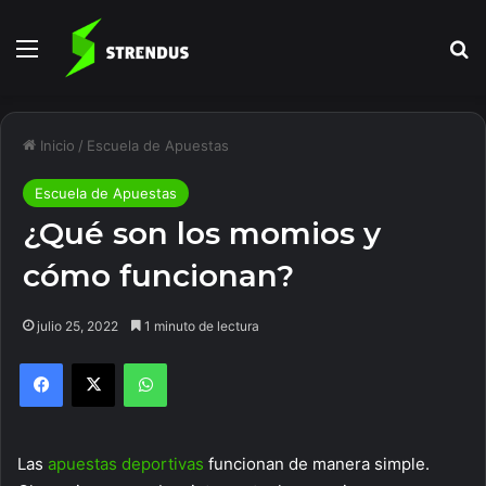
Menú
B
Inicio
/
Escuela de Apuestas
Escuela de Apuestas
¿Qué son los momios y
cómo funcionan?
julio 25, 2022
1 minuto de lectura
Facebook
X
WhatsApp
Las
apuestas deportivas
funcionan de manera simple.