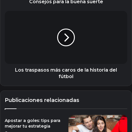
Consejos para la buena suerte
Los
traspasos
más
caros
de
la
historia
del
fútbol
Los traspasos más caros de la historia del
fútbol
Publicaciones relacionadas
Apostar a goles: tips para
mejorar tu estrategia